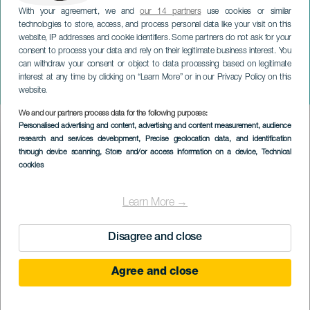
With your agreement, we and
our 14 partners
use cookies or similar
technologies to store, access, and process personal data like your visit on this
website, IP addresses and cookie identifiers. Some partners do not ask for your
consent to process your data and rely on their legitimate business interest. You
can withdraw your consent or object to data processing based on legitimate
GRAN CANARIA
interest at any time by clicking on “Learn More” or in our Privacy Policy on this
Mestizo
website.
We and our partners process data for the following purposes:
Imagen
Personalised advertising and content, advertising and content measurement, audience
Listado
research and services development
, Precise geolocation data, and identification
through device scanning
, Store and/or access information on a device
, Technical
cookies
Learn More →
Disagree and close
Agree and close
KORÁBBI ESEMÉNY