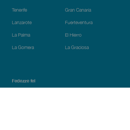
Tenerife
Gran Canaria
Lanzarote
Fuerteventura
La Palma
El Hierro
La Gomera
La Graciosa
Fedezze fel
Tengerpart és strand
Kultúra
Gasztronómia
Az összes cikk