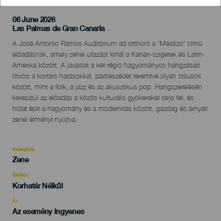
06 June 2026
Localidad
Las Palmas de Gran Canaria
Descripción
A José Antonio Ramos Auditórium ad otthont a "Mestizo" című
del
előadásnak, amely zenei utazást kínál a Kanári-szigetek és Latin-
evento
Amerika között. A javaslat a két régió hagyományos hangzásait
ötvözi a kortárs hatásokkal, párbeszédet teremtve olyan stílusok
között, mint a folk, a jazz és az akusztikus pop. Hangszerelésén
keresztül az előadás a közös kulturális gyökereket tárja fel, és
hidat épít a hagyomány és a modernitás között, gazdag és árnyalt
zenei élményt nyújtva.
Kategória
Categoría
Zene
del
evento
Életkor
Edad
Korhatár Nélkül
Recomendada
Ár
Az esemény ingyenes