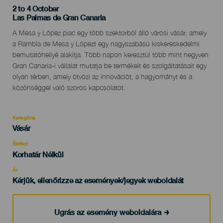
2 to 4 October
Localidad
Las Palmas de Gran Canaria
Descripción
A Mesa y López piac egy több szektorból álló városi vásár, amely
del
a Rambla de Mesa y Lópezt egy nagyszabású kiskereskedelmi
evento
bemutatóhellyé alakítja. Több napon keresztül több mint negyven
Gran Canaria-i vállalat mutatja be termékeit és szolgáltatásait egy
olyan térben, amely ötvözi az innovációt, a hagyományt és a
közönséggel való szoros kapcsolatot.
Kategória
Categoría
Vásár
del
evento
Életkor
Edad
Korhatár Nélkül
Recomendada
Ár
Kérjük, ellenőrizze az események/jegyek weboldalát
Ugrás az esemény weboldalára