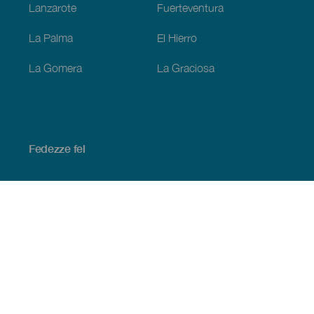
Lanzarote
Fuerteventura
La Palma
El Hierro
La Gomera
La Graciosa
Fedezze fel
Tengerpart és strand
Kultúra
Gasztronómia
Az összes cikk
Praktikus információk