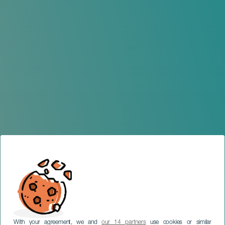
With your agreement, we and
our 14 partners
use cookies or similar