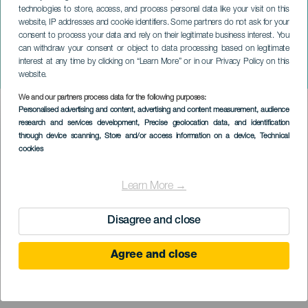
technologies to store, access, and process personal data like your visit on this
website, IP addresses and cookie identifiers. Some partners do not ask for your
consent to process your data and rely on their legitimate business interest. You
can withdraw your consent or object to data processing based on legitimate
GRAN CANARIA
interest at any time by clicking on “Learn More” or in our Privacy Policy on this
Mesa y López Market
website.
We and our partners process data for the following purposes:
Imagen
Personalised advertising and content, advertising and content measurement, audience
Listado
research and services development
, Precise geolocation data, and identification
through device scanning
, Store and/or access information on a device
, Technical
cookies
Learn More →
Disagree and close
Agree and close
KORÁBBI ESEMÉNY