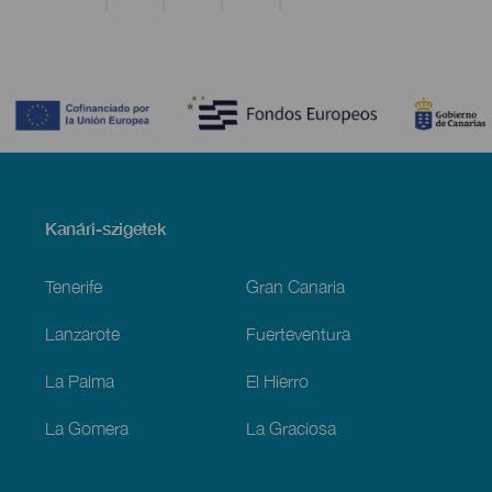
Contenido
Menú
Kanári-szigetek
Footer
Tenerife
Gran Canaria
Lanzarote
Fuerteventura
La Palma
El Hierro
La Gomera
La Graciosa