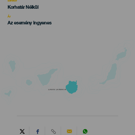
Életkor
Edad
Korhatár Nélkül
Recomendada
Ár
Az esemény ingyenes
GRAN CANARIA