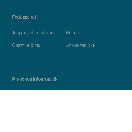
Fedezze fel
Tengerpart és strand
Kultúra
Gasztronómia
Az összes cikk
Praktikus információk
Események
Időjárás
Megérkezés
Vendéglátás
Szállás
A szigetcsoport