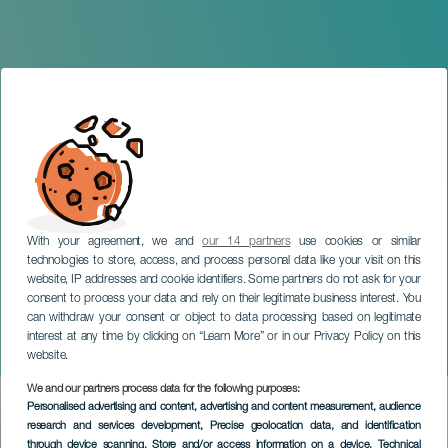
With your agreement, we and
our 14 partners
use cookies or similar
technologies to store, access, and process personal data like your visit on this
website, IP addresses and cookie identifiers. Some partners do not ask for your
consent to process your data and rely on their legitimate business interest. You
can withdraw your consent or object to data processing based on legitimate
GRAN CANARIA
interest at any time by clicking on “Learn More” or in our Privacy Policy on this
Mercado navideño Discobolo
website.
We and our partners process data for the following purposes:
Imagen
Personalised advertising and content, advertising and content measurement, audience
Listado
research and services development
, Precise geolocation data, and identification
through device scanning
, Store and/or access information on a device
, Technical