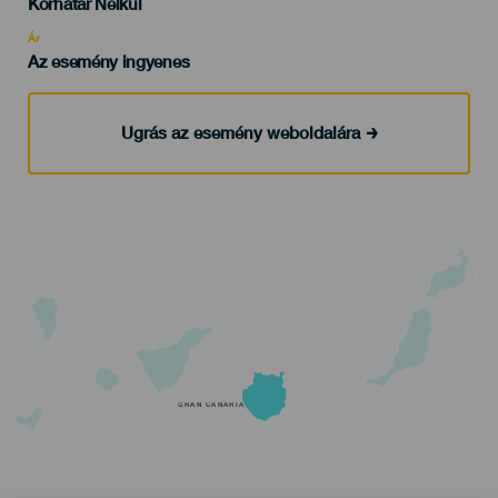
Edad
Korhatár Nélkül
Recomendada
Ár
Az esemény ingyenes
Ugrás az esemény weboldalára
GRAN CANARIA