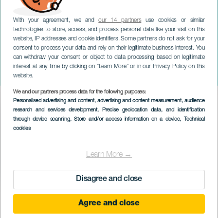
With your agreement, we and
our 14 partners
use cookies or similar
technologies to store, access, and process personal data like your visit on this
website, IP addresses and cookie identifiers. Some partners do not ask for your
consent to process your data and rely on their legitimate business interest. You
can withdraw your consent or object to data processing based on legitimate
GRAN CANARIA
interest at any time by clicking on “Learn More” or in our Privacy Policy on this
Marzagán védnöki ünnepei
website.
We and our partners process data for the following purposes:
Imagen
Personalised advertising and content, advertising and content measurement, audience
Listado
research and services development
, Precise geolocation data, and identification
through device scanning
, Store and/or access information on a device
, Technical
cookies
Learn More →
Disagree and close
KORÁBBI ESEMÉNY
Agree and close