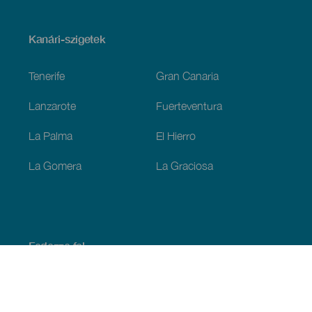
Menú
Kanári-szigetek
Footer
Tenerife
Gran Canaria
Lanzarote
Fuerteventura
La Palma
El Hierro
La Gomera
La Graciosa
Fedezze fel
Tengerpart és strand
Kultúra