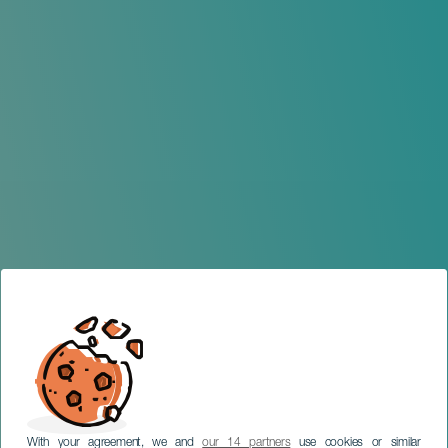
With your agreement, we and
our 14 partners
use cookies or similar