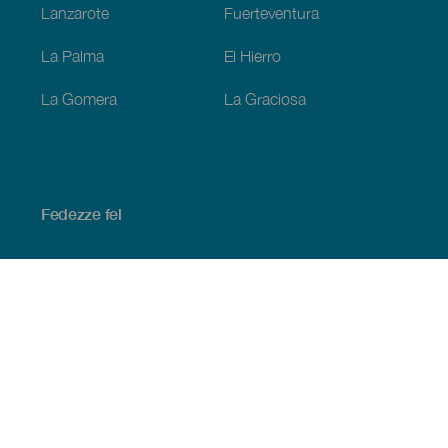
Lanzarote
Fuerteventura
La Palma
El Hierro
La Gomera
La Graciosa
Fedezze fel
Tengerpart és strand
Kultúra
Gasztronómia
Az összes cikk
Praktikus információk