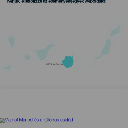
Kérjük, ellenőrizze az események/jegyek weboldalát
GRAN CANARIA