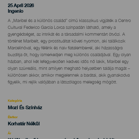
25 April 2026
Localidad
Ingenio
Descripción
A „Maribel és a különös család” című klasszikus vígjáték a Centro
del
Cultural Federico García Lorca színpadán látható, amely a
evento
gyengédséget, az intrikát és a társadalmi kommentárt ötvözi. A
történet Maribelt, egy prostituáltat követi nyomon, aki találkozik
Marcelinóval, egy félénk és naiv fiatalemberrel, aki házasságra
buzdítja őt, hogy ismerkedjen meg különös családjával. Egy olyan
házban, ahol két lefegyverzően kedves idős nő lakik, Maribel egy
olyan szürreális, mint amilyen megható helyzetben találja magát –
különösen akkor, amikor megjelennek a barátai, akik gyanakodva
figyelik, mi rejlik valójában a látszólagos melegség mögött.
Kategória
Categoría
Mozi És Színház
del
evento
Életkor
Edad
Korhatár Nélkül
Recomendada
Ár