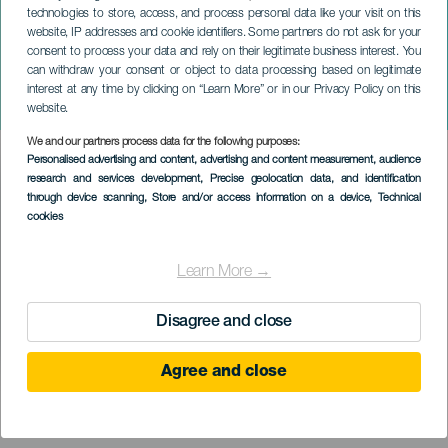
technologies to store, access, and process personal data like your visit on this
website, IP addresses and cookie identifiers. Some partners do not ask for your
consent to process your data and rely on their legitimate business interest. You
can withdraw your consent or object to data processing based on legitimate
GRAN CANARIA
interest at any time by clicking on “Learn More” or in our Privacy Policy on this
Maribel és a különös család
website.
We and our partners process data for the following purposes:
Imagen
Personalised advertising and content, advertising and content measurement, audience
Listado
research and services development
, Precise geolocation data, and identification
through device scanning
, Store and/or access information on a device
, Technical
cookies
Learn More →
Disagree and close
Agree and close
KORÁBBI ESEMÉNY