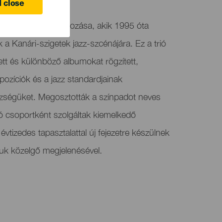
 close
éges zenész találkozása, akik 1995 óta
k a Kanári-szigetek jazz-szcénájára. Ez a trió
tt és különböző albumokat rögzített,
ozíciók és a jazz standardjainak
zségüket. Megosztották a színpadot neves
 csoportként szolgáltak kiemelkedő
tizedes tapasztalattal új fejezetre készülnek
uk közelgő megjelenésével.