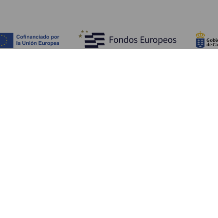
Fedezze fel
Pr
Tengerpart és strand
Kultúra
E
Gasztronómia
Az összes cikk
Me
Sz
Sz