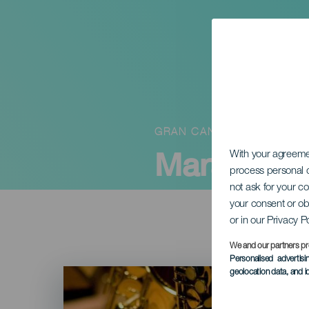
GRAN CANARIA
Maravijazz
With your agreem
process personal d
not ask for your c
your consent or ob
or in our Privacy P
We and our partners pr
Personalised advertis
Imagen
geolocation data, and i
Listado