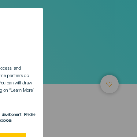
 access, and
Some partners do
. You can withdraw
ing on “Learn More”
s development
, Precise
l cookies
anaria