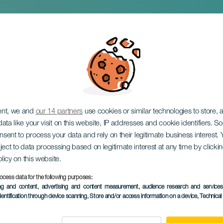
ent, we and
our 14 partners
use cookies or similar technologies to store,
ata like your visit on this website, IP addresses and cookie identifiers. 
onsent to process your data and rely on their legitimate business interest
ject to data processing based on legitimate interest at any time by click
olicy on this website.
ocess data for the following purposes:
KORÁBBI ESEMÉNY
ing and content, advertising and content measurement, audience research and service
dentification through device scanning
, Store and/or access information on a device
, Technica
30 November 2024
Localidad
Las Palmas de Gran C