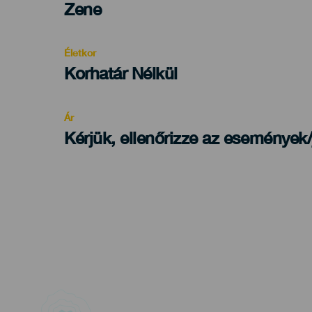
Categoría
Zene
del
evento
Életkor
Edad
Korhatár Nélkül
Recomendada
Ár
Kérjük, ellenőrizze az események