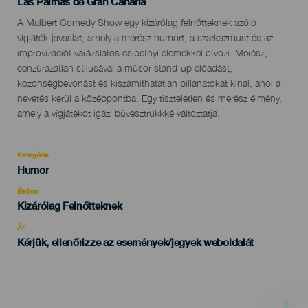
Localidad
Las Palmas de Gran Canaria
Descripción
A Malbert Comedy Show egy kizárólag felnőtteknek szóló
del
vígjáték-javaslat, amely a merész humort, a szarkazmust és az
evento
improvizációt varázslatos csipetnyi elemekkel ötvözi. Merész,
cenzúrázatlan stílusával a műsor stand-up előadást,
közönségbevonást és kiszámíthatatlan pillanatokat kínál, ahol a
nevetés kerül a középpontba. Egy tiszteletlen és merész élmény,
amely a vígjátékot igazi bűvésztrükkké változtatja.
Kategória
Categoría
Humor
del
evento
Életkor
Edad
Kizárólag Felnőtteknek
Recomendada
Ár
Kérjük, ellenőrizze az események/jegyek weboldalát