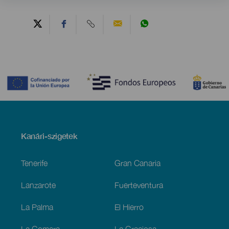
Contenido
Menú
Kanári-szigetek
Footer
Tenerife
Gran Canaria
Lanzarote
Fuerteventura
La Palma
El Hierro
La Gomera
La Graciosa