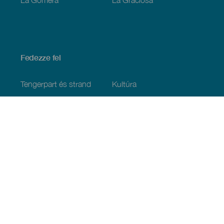
Fedezze fel
Tengerpart és strand
Kultúra
Gasztronómia
Az összes cikk
Praktikus információk
Események
Időjárás
Megérkezés
Vendéglátás