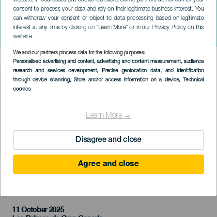
website, IP addresses and cookie identifiers. Some partners do not ask for your
consent to process your data and rely on their legitimate business interest. You
can withdraw your consent or object to data processing based on legitimate
GRAN CANARIA
interest at any time by clicking on “Learn More” or in our Privacy Policy on this
Malbert Comedy Show
website.
We and our partners process data for the following purposes:
Imagen
Personalised advertising and content, advertising and content measurement, audience
Listado
research and services development
, Precise geolocation data, and identification
through device scanning
, Store and/or access information on a device
, Technical
cookies
Learn More →
Disagree and close
Agree and close
KORÁBBI ESEMÉNY
11 October 2025