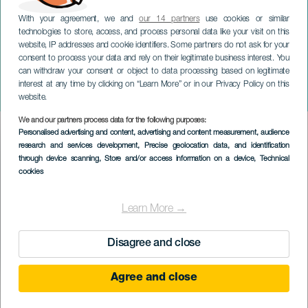
With your agreement, we and
our 14 partners
use cookies or similar
technologies to store, access, and process personal data like your visit on this
website, IP addresses and cookie identifiers. Some partners do not ask for your
consent to process your data and rely on their legitimate business interest. You
can withdraw your consent or object to data processing based on legitimate
GRAN CANARIA
interest at any time by clicking on “Learn More” or in our Privacy Policy on this
Macaronesia 1975-2025
website.
We and our partners process data for the following purposes:
Imagen
Personalised advertising and content, advertising and content measurement, audience
Listado
research and services development
, Precise geolocation data, and identification
through device scanning
, Store and/or access information on a device
, Technical
cookies
Learn More →
Disagree and close
Agree and close
KORÁBBI ESEMÉNY