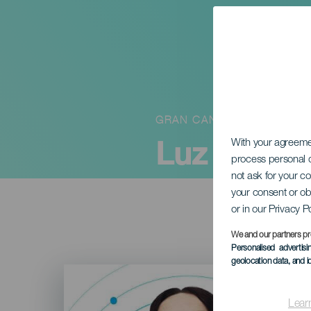
GRAN CANARIA
Luz Casal
With your agreem
process personal d
not ask for your c
your consent or ob
or in our Privacy P
We and our partners pr
Personalised advertis
geolocation data, and i
Imagen
Listado
Lear