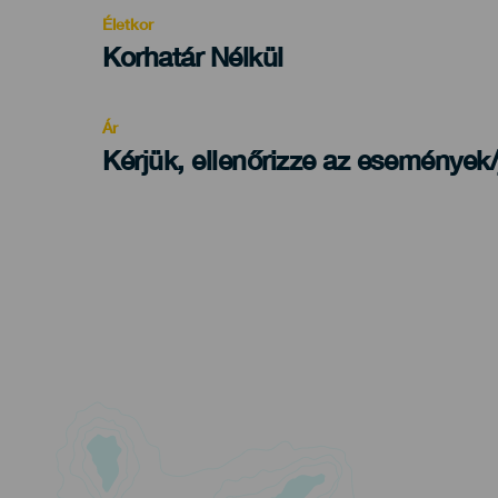
evento
Életkor
Edad
Korhatár Nélkül
Recomendada
Ár
Kérjük, ellenőrizze az események