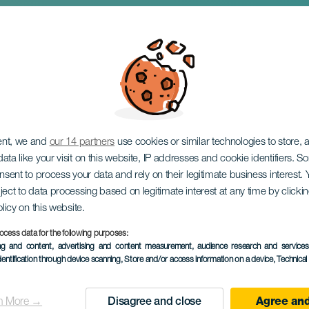
 koncerten
ent, we and
our 14 partners
use cookies or similar technologies to store,
ata like your visit on this website, IP addresses and cookie identifiers. 
onsent to process your data and rely on their legitimate business interest
ject to data processing based on legitimate interest at any time by click
olicy on this website.
ocess data for the following purposes:
KORÁBBI ESEMÉNY
ing and content, advertising and content measurement, audience research and service
dentification through device scanning
, Store and/or access information on a device
, Technica
07 June 2026
Localidad
Las Palmas de Gran C
n More →
Disagree and close
Agree and