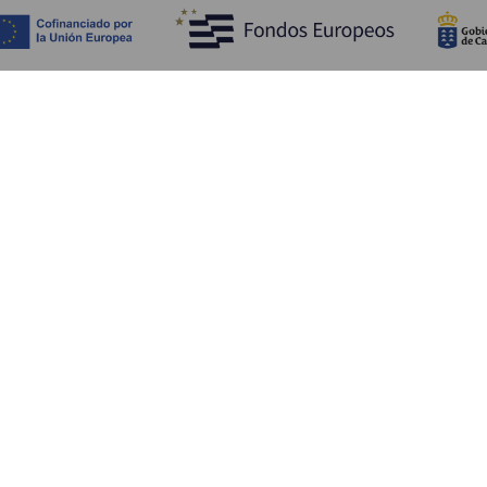
Fedezze fel
Pr
Tengerpart és strand
Kultúra
E
Gasztronómia
Az összes cikk
Me
Sz
Sz