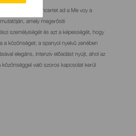
usban Luz Casal koncertet ad a Me voy a
mutatóján, amely megerősíti
észi személyiségét és azt a képességét, hogy
a a közönséget; a spanyol nyelvű zenében
ásával elegáns, intenzív előadást nyújt, ahol az
 a közönséggel való szoros kapcsolat kerül