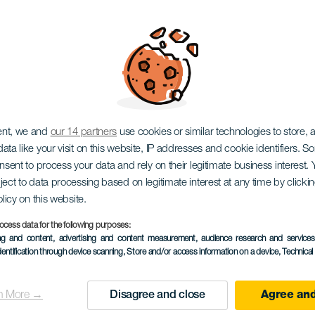
 Mint egy bolero
ent, we and
our 14 partners
use cookies or similar technologies to store,
ata like your visit on this website, IP addresses and cookie identifiers. 
onsent to process your data and rely on their legitimate business interest
ject to data processing based on legitimate interest at any time by click
olicy on this website.
ocess data for the following purposes:
KORÁBBI ESEMÉNY
ing and content, advertising and content measurement, audience research and service
dentification through device scanning
, Store and/or access information on a device
, Technica
18 October 2025
Localidad
Las Palmas de Gran C
n More →
Disagree and close
Agree and