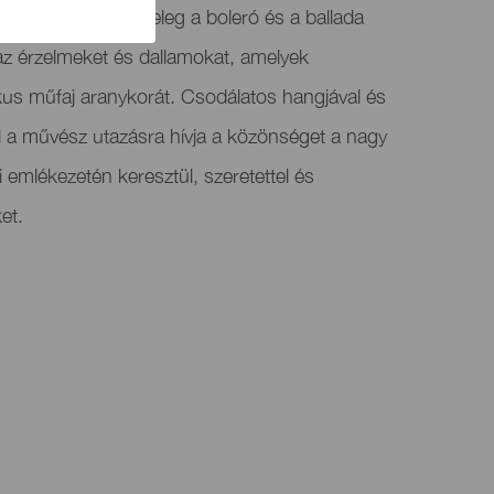
 című előadása tiszteleg a boleró és a ballada
t az érzelmeket és dallamokat, amelyek
us műfaj aranykorát. Csodálatos hangjával és
al a művész utazásra hívja a közönséget a nagy
 emlékezetén keresztül, szeretettel és
et.