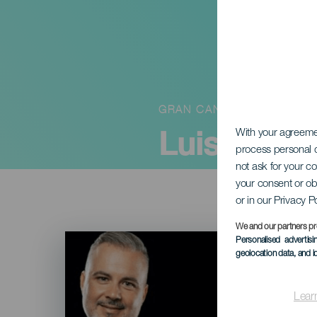
GRAN CANARIA
Luis Villa:
With your agreem
process personal d
not ask for your c
your consent or ob
or in our Privacy P
We and our partners pr
Imagen
Personalised advertis
Listado
geolocation data, and i
Lear