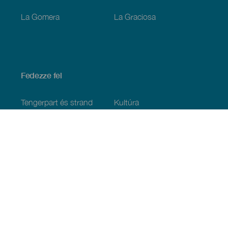
La Gomera
La Graciosa
Fedezze fel
Tengerpart és strand
Kultúra
Gasztronómia
Az összes cikk
Praktikus információk
Események
Időjárás