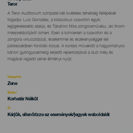
Localidad
Teror
Descripción
A Teror Auditorium színpada két kivételes tehetség fellépését
del
fogadja: Luis González, a klasszikus szaxofon egyik
evento
legígéretesebb alakja, és Takahiro Mita zongoraművész, aki finom
interpretációjáról ismert. Ezen a koncerten a szaxofon és a
zongora virtuozitással, érzelemmel és érzékenységgel teli
párbeszédben fonódik össze. A kortárs művektől a hagyományos
kánon gyöngyszemeiig terjedő repertoárjával a duó mély és
magával ragadó zenei élményt nyújt.
Kategória
Categoría
Zene
del
evento
Életkor
Edad
Korhatár Nélkül
Recomendada
Ár
Kérjük, ellenőrizze az események/jegyek weboldalát