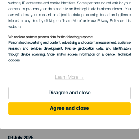
website, IP addresses and cookie identifiers. Some partners do not ask for your
consent to process your data and rely on their legitimate business interest. You
GRAN CANARIA
can withdraw your consent or object to data processing based on legitimate
Luis González és Takahiro
interest at any time by clicking on “Learn More” or in our Privacy Policy on this
Mita koncerten
website.
We and our partners process data for the following purposes:
Imagen
Personalised advertising and content, advertising and content measurement, audience
Listado
research and services development
, Precise geolocation data, and identification
through device scanning
, Store and/or access information on a device
, Technical
cookies
Learn More →
Disagree and close
Agree and close
KORÁBBI ESEMÉNY
09 July 2025