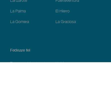
Lanzarote
Fuerteventura
La Palma
El Hierro
La Gomera
La Graciosa
Fedezze fel
Tengerpart és strand
Kultúra
Gasztronómia
Az összes cikk
Praktikus információk