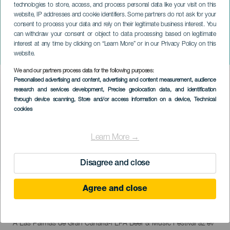
technologies to store, access, and process personal data like your visit on this
website, IP addresses and cookie identifiers. Some partners do not ask for your
consent to process your data and rely on their legitimate business interest. You
can withdraw your consent or object to data processing based on legitimate
GRAN CANARIA
interest at any time by clicking on “Learn More” or in our Privacy Policy on this
LPA Beer & Music Festival
website.
We and our partners process data for the following purposes:
Imagen
Personalised advertising and content, advertising and content measurement, audience
Listado
research and services development
, Precise geolocation data, and identification
through device scanning
, Store and/or access information on a device
, Technical
cookies
Learn More →
Disagree and close
Agree and close
11 to 13 September
Localidad
Las Palmas de Gran Canaria
Descripción
A Las Palmas de Gran Canaria-i LPA Beer & Music Festival az év