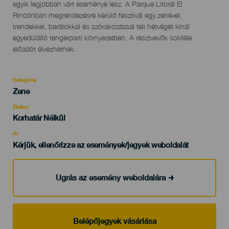
del
egyik legjobban várt eseménye lesz. A Parque Litoral El
evento
Rincónban megrendezésre kerülő fesztivál egy zenével,
trendekkel, barátokkal és szórakozással teli hétvégét kínál
egyedülálló tengerparti környezetben. A résztvevők sokféle
előadót élvezhetnek.
Kategória
Categoría
Zene
del
evento
Életkor
Edad
Korhatár Nélkül
Recomendada
Ár
Kérjük, ellenőrizze az események/jegyek weboldalát
Ugrás az esemény weboldalára
Belépőjegyek vásárlása