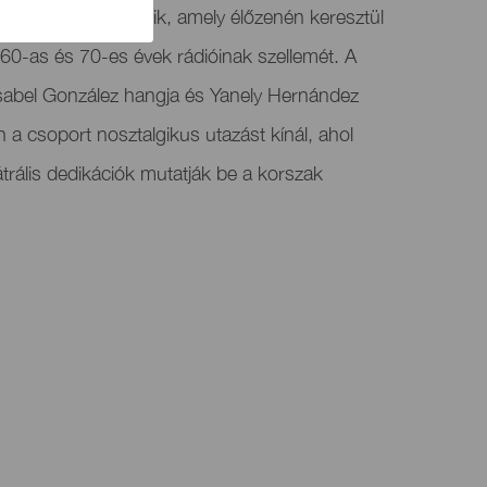
műsorral jelentkezik, amely élőzenén keresztül
60-as és 70-es évek rádióinak szellemét. A
sabel González hangja és Yanely Hernández
n a csoport nosztalgikus utazást kínál, ahol
trális dedikációk mutatják be a korszak