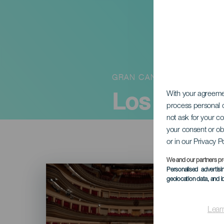
GRAN CANARIA
Los Gofio
With your agreem
process personal d
not ask for your c
your consent or ob
or in our Privacy P
We and our partners pr
Imagen
Personalised advertis
Listado
geolocation data, and i
Lear