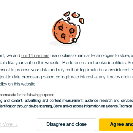
nes
ent, we and
our 14 partners
use cookies or similar technologies to store,
ata like your visit on this website, IP addresses and cookie identifiers. 
onsent to process your data and rely on their legitimate business interest
ject to data processing based on legitimate interest at any time by click
olicy on this website.
ocess data for the following purposes:
KORÁBBI ESEMÉNY
ing and content, advertising and content measurement, audience research and service
dentification through device scanning
, Store and/or access information on a device
, Technica
03 October 2025
Localidad
Las Palmas de Gran C
n More →
Disagree and close
Agree and