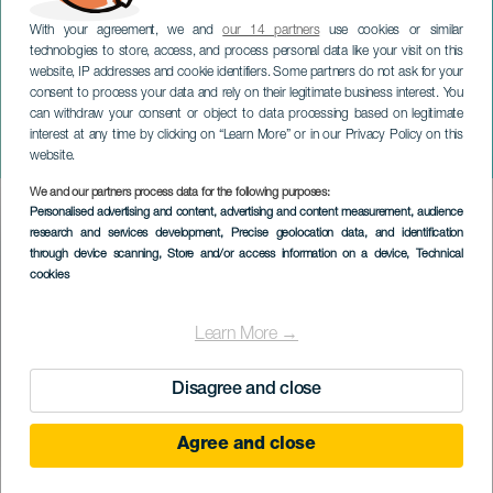
With your agreement, we and
our 14 partners
use cookies or similar
technologies to store, access, and process personal data like your visit on this
website, IP addresses and cookie identifiers. Some partners do not ask for your
consent to process your data and rely on their legitimate business interest. You
can withdraw your consent or object to data processing based on legitimate
GRAN CANARIA
interest at any time by clicking on “Learn More” or in our Privacy Policy on this
Los Claveles
website.
We and our partners process data for the following purposes:
Imagen
Personalised advertising and content, advertising and content measurement, audience
Listado
research and services development
, Precise geolocation data, and identification
through device scanning
, Store and/or access information on a device
, Technical
cookies
Learn More →
Disagree and close
Agree and close
KORÁBBI ESEMÉNY