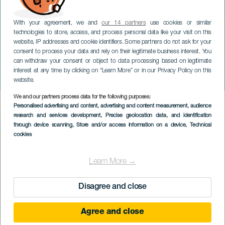
With your agreement, we and
our 14 partners
use cookies or similar
technologies to store, access, and process personal data like your visit on this
website, IP addresses and cookie identifiers. Some partners do not ask for your
consent to process your data and rely on their legitimate business interest. You
GRAN CANARIA
can withdraw your consent or object to data processing based on legitimate
Lorca por Saura. Gran
interest at any time by clicking on “Learn More” or in our Privacy Policy on this
Canaria
website.
We and our partners process data for the following purposes:
Imagen
Personalised advertising and content, advertising and content measurement, audience
Listado
research and services development
, Precise geolocation data, and identification
through device scanning
, Store and/or access information on a device
, Technical
cookies
Learn More →
Disagree and close
Agree and close