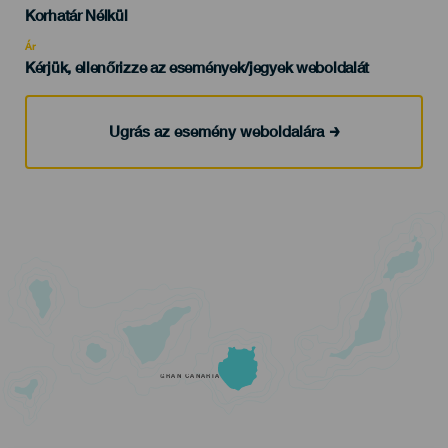
Edad
Korhatár Nélkül
Recomendada
Ár
Kérjük, ellenőrizze az események/jegyek weboldalát
Ugrás az esemény weboldalára
GRAN CANARIA