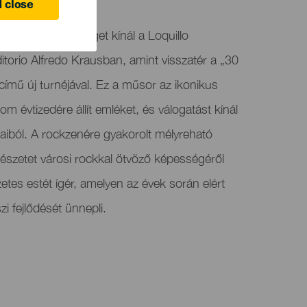
 close
yedülálló lehetőséget kínál a Loquillo
torio Alfredo Krausban, amint visszatér a „30
című új turnéjával. Ez a műsor az ikonikus
m évtizedére állít emléket, és válogatást kínál
iból. A rockzenére gyakorolt ​​mélyreható
ltészetet városi rockkal ötvöző képességéről
etes estét ígér, amelyen az évek során elért
i fejlődését ünnepli.