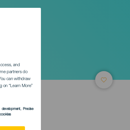
iones
 access, and
Some partners do
. You can withdraw
ing on “Learn More”
s development
, Precise
l cookies
anaria