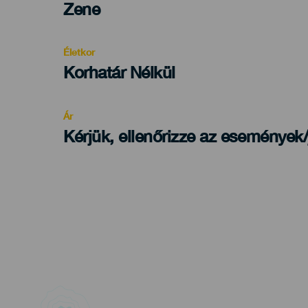
Categoría
Zene
del
evento
Életkor
Edad
Korhatár Nélkül
Recomendada
Ár
Kérjük, ellenőrizze az események