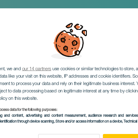
 30 años de Transgres
ent, we and
our 14 partners
use cookies or similar technologies to store,
ata like your visit on this website, IP addresses and cookie identifiers. 
onsent to process your data and rely on their legitimate business interest
ject to data processing based on legitimate interest at any time by click
olicy on this website.
ocess data for the following purposes:
KORÁBBI ESEMÉNY
ing and content, advertising and content measurement, audience research and service
dentification through device scanning
, Store and/or access information on a device
, Technica
13 September 2024
Localidad
Las Palmas de Gran C