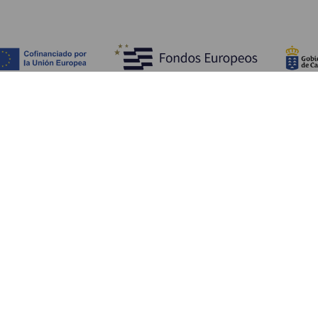
Fedezze fel
Pr
Tengerpart és strand
Kultúra
E
Gasztronómia
Az összes cikk
Me
Sz
Sz