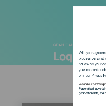
GRAN CANARIA
Loquillo -
With your agreem
process personal d
not ask for your c
your consent or ob
or in our Privacy P
We and our partners pr
Personalised advertis
geolocation data, and i
Imagen