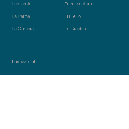
Lanzarote
Fuerteventura
La Palma
El Hierro
La Gomera
La Graciosa
Fedezze fel
Tengerpart és strand
Kultúra
Gasztronómia
Az összes cikk
Praktikus információk