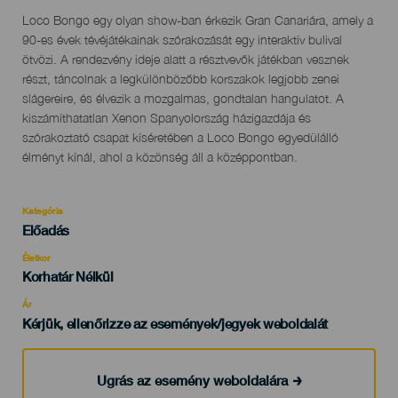
Descripción
Loco Bongo egy olyan show-ban érkezik Gran Canariára, amely a
del
90-es évek tévéjátékainak szórakozását egy interaktív bulival
evento
ötvözi. A rendezvény ideje alatt a résztvevők játékban vesznek
részt, táncolnak a legkülönbözőbb korszakok legjobb zenei
slágereire, és élvezik a mozgalmas, gondtalan hangulatot. A
kiszámíthatatlan Xenon Spanyolország házigazdája és
szórakoztató csapat kíséretében a Loco Bongo egyedülálló
élményt kínál, ahol a közönség áll a középpontban.
Kategória
Categoría
Előadás
del
evento
Életkor
Edad
Korhatár Nélkül
Recomendada
Ár
Kérjük, ellenőrizze az események/jegyek weboldalát
Ugrás az esemény weboldalára