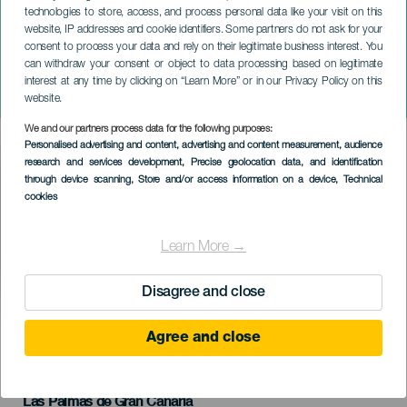
technologies to store, access, and process personal data like your visit on this
website, IP addresses and cookie identifiers. Some partners do not ask for your
consent to process your data and rely on their legitimate business interest. You
can withdraw your consent or object to data processing based on legitimate
GRAN CANARIA
interest at any time by clicking on “Learn More” or in our Privacy Policy on this
Loco Bongo
website.
We and our partners process data for the following purposes:
Imagen
Personalised advertising and content, advertising and content measurement, audience
Listado
research and services development
, Precise geolocation data, and identification
through device scanning
, Store and/or access information on a device
, Technical
cookies
Learn More →
Disagree and close
KORÁBBI ESEMÉNY
Agree and close
02 máj 2026
Localidad
Las Palmas de Gran Canaria