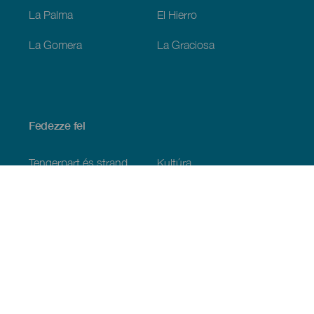
La Palma
El Hierro
La Gomera
La Graciosa
Fedezze fel
Tengerpart és strand
Kultúra
Gasztronómia
Az összes cikk
Praktikus információk
Események
Időjárás