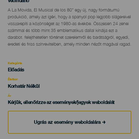
Localidad
Vecindario
Descripción
A La Movida, El Musical de los 80" egy új, nagy formátumú
del
produkció, amely azt ígéri, hogy a spanyol pop legjobb slágereivel
evento
visszarepíti a közönséget az 1980-as évekbe. Összesen 24 zenei
számmal és több mint 35 emblematikus dallal kínálja ezt a
darabot. felejthetetlen történet szerelemről és barátságról, egyedi,
eredeti és friss színrevitelben, amely minden nézőt magával ragad.
Kategória
Categoría
Előadás
del
evento
Életkor
Edad
Korhatár Nélkül
Recomendada
Ár
Kérjük, ellenőrizze az események/jegyek weboldalát
Ugrás az esemény weboldalára