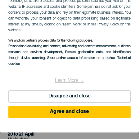
technologies to store, access, and process personal data like your visit on this
website, IP addresses and cookie identifiers. Some partners do not ask for your
consent to process your data and rely on their legitimate business interest. You
GRAN CANARIA
can withdraw your consent or object to data processing based on legitimate
La Movida, El Musical de los
interest at any time by clicking on “Learn More” or in our Privacy Policy on this
80. Gran Canaria
website.
We and our partners process data for the following purposes:
Imagen
Personalised advertising and content, advertising and content measurement, audience
Listado
research and services development
, Precise geolocation data, and identification
through device scanning
, Store and/or access information on a device
, Technical
cookies
Learn More →
Disagree and close
KORÁBBI ESEMÉNY
Agree and close
20 to 21 April