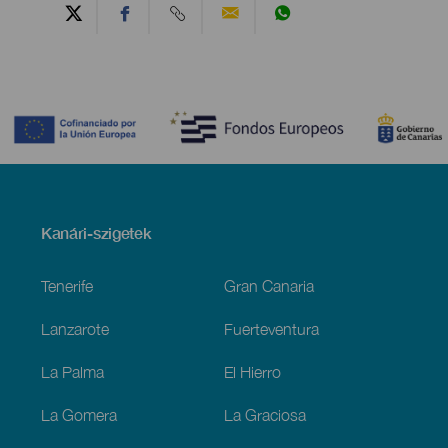
Contenido
Menú
Kanári-szigetek
Footer
Tenerife
Gran Canaria
Lanzarote
Fuerteventura
La Palma
El Hierro
La Gomera
La Graciosa