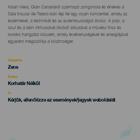
Descripción
Kilian Viera, Gran Canariáról származó zongorista és énekes a
del
Sala Insular de Teatro-ban lép fel egy olyan koncerttel, amely az
evento
érzelmeket, a technikát és az autentikusságot ötvözi. A pop, a
soul és a latin ritmusokat ötvöző stílusával a művész friss és
kortárs hangzást közvetít, amely érzékenységével és energiájával
egyaránt megszólítja a közönséget.
Kategória
Categoría
Zene
del
evento
Életkor
Edad
Korhatár Nélkül
Recomendada
Ár
Kérjük, ellenőrizze az események/jegyek weboldalát