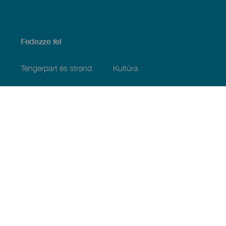
Fedezze fel
Tengerpart és strand
Kultúra
Gasztronómia
Az összes cikk
Praktikus információk
Események
Időjárás
Megérkezés
Vendéglátás
Szállás
A szigetcsoport