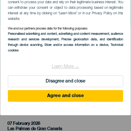
consent to process your data and rely on their legitimate business interest. You
can withdraw your consent or object to data processing based on legitimate
GRAN CANARIA
interest at any time by clicking on “Learn More” or in our Privacy Policy on this
Kilian Viera koncerten
website.
We and our partners process data for the following purposes:
Imagen
Personalised advertising and content, advertising and content measurement, audience
Listado
research and services development
, Precise geolocation data, and identification
through device scanning
, Store and/or access information on a device
, Technical
cookies
Learn More →
Disagree and close
Agree and close
KORÁBBI ESEMÉNY
07 February 2026
Localidad
Las Palmas de Gran Canaria