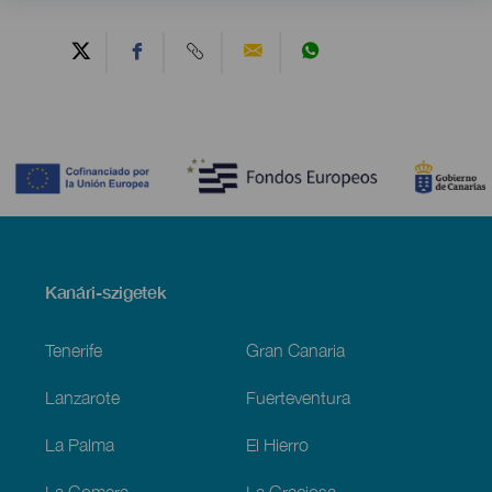
Contenido
Menú
Kanári-szigetek
Footer
Tenerife
Gran Canaria
Lanzarote
Fuerteventura
La Palma
El Hierro
La Gomera
La Graciosa