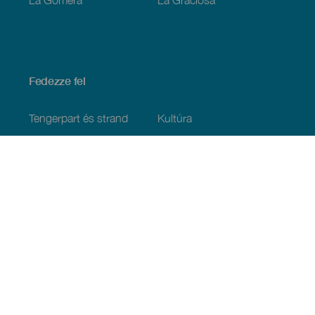
Fedezze fel
Tengerpart és strand
Kultúra
Gasztronómia
Az összes cikk
Praktikus információk
Események
Időjárás
Megérkezés
Vendéglátás