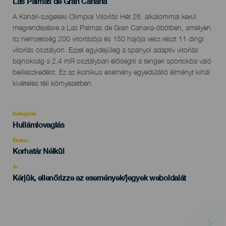
Localidad
Las Palmas de Gran Canaria
Descripción
A Kanári-szigeteki Olimpiai Vitorlás Hét 26. alkalommal kerül
del
megrendezésre a Las Palmas de Gran Canaria-öbölben, amelyen
evento
tíz nemzetiség 200 vitorlázója és 150 hajója vesz részt 11 dingi
vitorlás osztályon. Ezzel egyidejűleg a spanyol adaptív vitorlás
bajnokság a 2,4 mR osztályban elősegíti a tengeri sportokba való
beilleszkedést. Ez az ikonikus esemény egyedülálló élményt kínál
kivételes téli környezetben.
Kategória
Categoría
Hullámlovaglás
del
evento
Életkor
Edad
Korhatár Nélkül
Recomendada
Ár
Kérjük, ellenőrizze az események/jegyek weboldalát