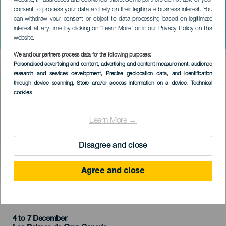
website, IP addresses and cookie identifiers. Some partners do not ask for your
consent to process your data and rely on their legitimate business interest. You
GRAN CANARIA
can withdraw your consent or object to data processing based on legitimate
Kanári-szigeteki olimpiai
interest at any time by clicking on “Learn More” or in our Privacy Policy on this
vitorlás hét
website.
We and our partners process data for the following purposes:
Imagen
Personalised advertising and content, advertising and content measurement, audience
Listado
research and services development
, Precise geolocation data, and identification
through device scanning
, Store and/or access information on a device
, Technical
cookies
Learn More →
Disagree and close
Agree and close
KORÁBBI ESEMÉNY
4 to 7 December