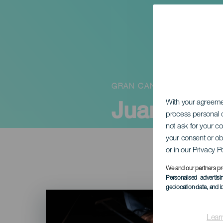
GRAN CANARIA
Juan Flori
With your agreem
process personal d
not ask for your c
your consent or ob
or in our Privacy P
We and our partners pr
Personalised advertis
geolocation data, and i
Imagen
Listado
Lear