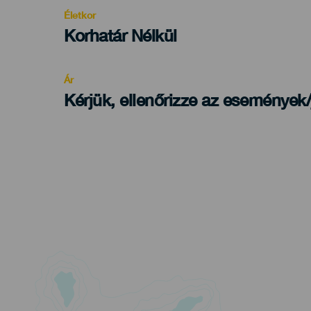
evento
Életkor
Edad
Korhatár Nélkül
Recomendada
Ár
Kérjük, ellenőrizze az események