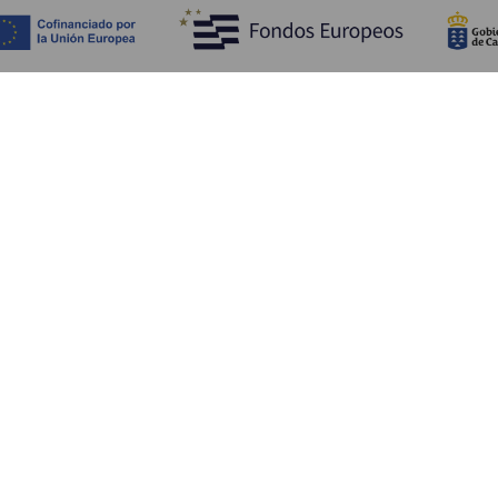
Fedezze fel
Pr
Tengerpart és strand
Kultúra
E
Gasztronómia
Az összes cikk
Me
Sz
Sz