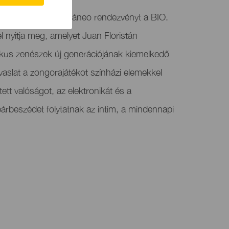
Festival Contemporáneo rendezvényt a BIO.
l nyitja meg, amelyet Juan Floristán
kus zenészek új generációjának kiemelkedő
vaslat a zongorajátékot színházi elemekkel
ztett valóságot, az elektronikát és a
árbeszédet folytatnak az intim, a mindennapi