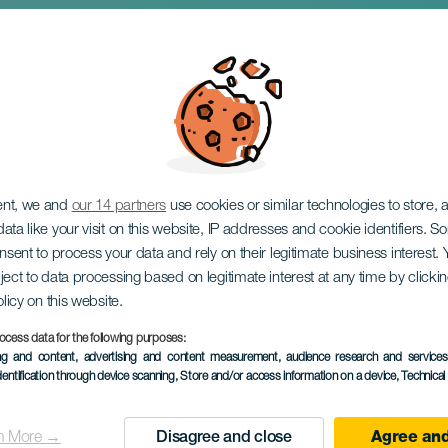
stán koncerten
ent, we and
our 14 partners
use cookies or similar technologies to store,
ata like your visit on this website, IP addresses and cookie identifiers. 
onsent to process your data and rely on their legitimate business interest
ject to data processing based on legitimate interest at any time by click
olicy on this website.
ocess data for the following purposes:
KORÁBBI ESEMÉNY
ing and content, advertising and content measurement, audience research and service
dentification through device scanning
, Store and/or access information on a device
, Technica
24 September 2025
Localidad
Las Palmas de Gran C
n More →
Disagree and close
Agree and