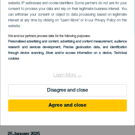
website, IP addresses and cookie identifiers. Some partners do not ask for your
consent to process your data and rely on their legitimate business interest. You
can withdraw your consent or object to data processing based on legitimate
GRAN CANARIA
interest at any time by clicking on “Learn More” or in our Privacy Policy on this
Jorge Bolaños: Perreando
website.
We and our partners process data for the following purposes:
Imagen
Personalised advertising and content, advertising and content measurement, audience
Listado
research and services development
, Precise geolocation data, and identification
through device scanning
, Store and/or access information on a device
, Technical
cookies
Learn More →
Disagree and close
Agree and close
KORÁBBI ESEMÉNY
25 January 2025