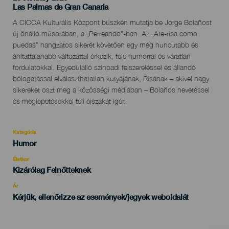
Localidad
Las Palmas de Gran Canaria
Descripción
A CICCA Kulturális Központ büszkén mutatja be Jorge Bolañost
del
új önálló műsorában, a „Perreando”-ban. Az „Ate-risa como
evento
puedas” hangzatos sikerét követően egy még huncutabb és
áhítattalanabb változattal érkezik, tele humorral és váratlan
fordulatokkal. Egyedülálló színpadi felszereléssel és állandó
bólogatással elválaszthatatlan kutyájának, Risának – akivel nagy
sikereket oszt meg a közösségi médiában – Bolaños nevetéssel
és meglepetésekkel teli éjszakát ígér.
Kategória
Categoría
Humor
del
evento
Életkor
Edad
Kizárólag Felnőtteknek
Recomendada
Ár
Kérjük, ellenőrizze az események/jegyek weboldalát