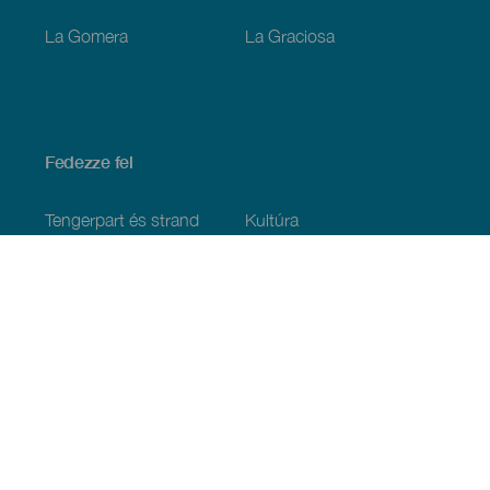
La Gomera
La Graciosa
Fedezze fel
Tengerpart és strand
Kultúra
Gasztronómia
Az összes cikk
Praktikus információk
Események
Időjárás