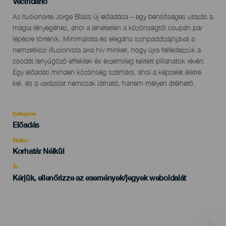
Localidad
Vecindario
Descripción
Az Ilusionarte Jorge Blass új előadása – egy bensőséges utazás a
del
mágia lényegéhez, ahol a lehetetlen a közönségtől csupán pár
evento
lépésre történik. Minimalista és elegáns színpaddizájnjával a
nemzetközi illuzionista arra hív minket, hogy újra felfedezzük a
csodát lenyűgöző effektek és érzelmileg telített pillanatok révén.
Egy előadás minden közönség számára, ahol a képzelet életre
kel, és a varázslat nemcsak látható, hanem mélyen átélhető.
Kategória
Categoría
Előadás
del
evento
Életkor
Edad
Korhatár Nélkül
Recomendada
Ár
Kérjük, ellenőrizze az események/jegyek weboldalát