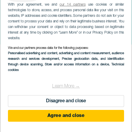
With your agreement, we and
our 14 partners
use cookies or similar
technologies to store, access, and process personal data like your visit on this
website, IP addresses and cookie identifiers. Some partners do not ask for your
consent to process your data and rely on their legitimate business interest. You
GRAN CANARIA
can withdraw your consent or object to data processing based on legitimate
Hagyományos karnevál:
interest at any time by clicking on “Learn More” or in our Privacy Policy on this
Gyökereink
website.
We and our partners process data for the following purposes:
Imagen
Personalised advertising and content, advertising and content measurement, audience
Listado
research and services development
, Precise geolocation data, and identification
through device scanning
, Store and/or access information on a device
, Technical
cookies
Learn More →
Disagree and close
Agree and close
KORÁBBI ESEMÉNY