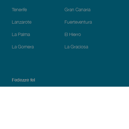
Tenerife
Gran Canaria
Lanzarote
Fuerteventura
La Palma
El Hierro
La Gomera
La Graciosa
Fedezze fel
Tengerpart és strand
Kultúra
Gasztronómia
Az összes cikk