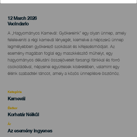
12 March 2026
Localidad
Vecindario
Descripción
A „Hagyományos Karnevál: Gyökereink” egy olyan ünnep, amely
del
feleleveníti a régi karnevál lényegét, kiemelve a népszerű ünnep
evento
legmélyebben gyökerező szokásait és kifejezésmódjait. Az
esemény magában foglal egy maszkkészítő műhelyt, egy
hagyományos délutáni összejövetelt farsangi fánkkal és forró
csokoládéval, népzenei együttesek kíséretében, valamint egy
élénk szabadtéri táncot, amely a közös ünneplésre ösztönöz.
Kategória
Categoría
Karnevál
del
evento
Életkor
Edad
Korhatár Nélkül
Recomendada
Ár
Az esemény ingyenes