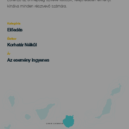
kínálva minden résztvevő számára.
Kategória
Categoría
Előadás
del
evento
Életkor
Edad
Korhatár Nélkül
Recomendada
Ár
Az esemény ingyenes
GRAN CANARIA