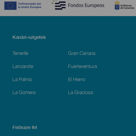
Menú
Kanári-szigetek
Footer
Tenerife
Gran Canaria
Lanzarote
Fuerteventura
La Palma
El Hierro
La Gomera
La Graciosa
Fedezze fel