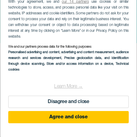
With your agreement, we and
our 14 partners
use cookies or similar
technologies to store, access, and process personal data like your visit on this
website, IP addresses and cookie identifiers. Some partners do not ask for your
consent to process your data and rely on their legitimate business interest. You
can withdraw your consent or object to data processing based on legitimate
GRAN CANARIA
interest at any time by clicking on “Learn More” or in our Privacy Policy on this
Figaro házassága
website.
We and our partners process data for the following purposes:
Imagen
Personalised advertising and content, advertising and content measurement, audience
Listado
research and services development
, Precise geolocation data, and identification
through device scanning
, Store and/or access information on a device
, Technical
cookies
Learn More →
Disagree and close
Agree and close
KORÁBBI ESEMÉNY