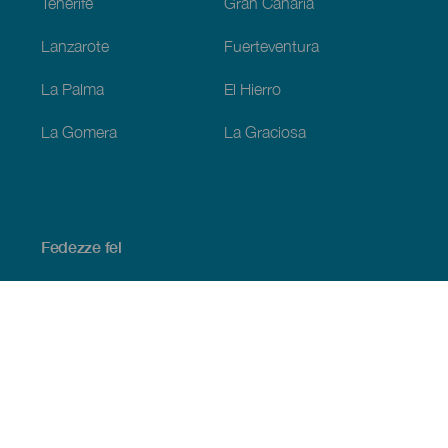
Tenerife
Gran Canaria
Lanzarote
Fuerteventura
La Palma
El Hierro
La Gomera
La Graciosa
Fedezze fel
Tengerpart és strand
Kultúra
Gasztronómia
Az összes cikk