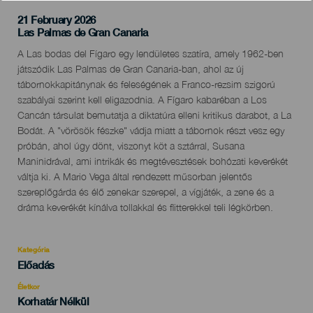
21 February 2026
Localidad
Las Palmas de Gran Canaria
Descripción
A Las bodas del Fígaro egy lendületes szatíra, amely 1962-ben
del
játszódik Las Palmas de Gran Canaria-ban, ahol az új
evento
tábornokkapitánynak és feleségének a Franco-rezsim szigorú
szabályai szerint kell eligazodnia. A Fígaro kabaréban a Los
Cancán társulat bemutatja a diktatúra elleni kritikus darabot, a La
Bodát. A "vörösök fészke" vádja miatt a tábornok részt vesz egy
próbán, ahol úgy dönt, viszonyt köt a sztárral, Susana
Maninidrával, ami intrikák és megtévesztések bohózati keverékét
váltja ki. A Mario Vega által rendezett műsorban jelentős
szereplőgárda és élő zenekar szerepel, a vígjáték, a zene és a
dráma keverékét kínálva tollakkal és flitterekkel teli légkörben.
Kategória
Categoría
Előadás
del
evento
Életkor
Edad
Korhatár Nélkül
Recomendada