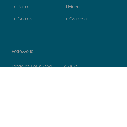
La Palma
El Hierro
La Gomera
La Graciosa
Fedezze fel
Tengerpart és strand
Kultúra
Gasztronómia
Az összes cikk
Praktikus információk
Események
Időjárás