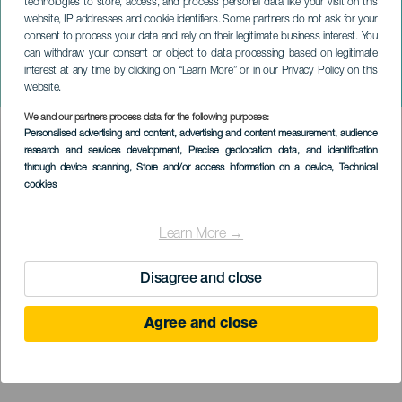
technologies to store, access, and process personal data like your visit on this
website, IP addresses and cookie identifiers. Some partners do not ask for your
consent to process your data and rely on their legitimate business interest. You
GRAN CANARIA
can withdraw your consent or object to data processing based on legitimate
Fiestas Patronales de
interest at any time by clicking on “Learn More” or in our Privacy Policy on this
Maspalomas
website.
We and our partners process data for the following purposes:
Imagen
Personalised advertising and content, advertising and content measurement, audience
Listado
research and services development
, Precise geolocation data, and identification
through device scanning
, Store and/or access information on a device
, Technical
cookies
Learn More →
Disagree and close
Agree and close
KORÁBBI ESEMÉNY