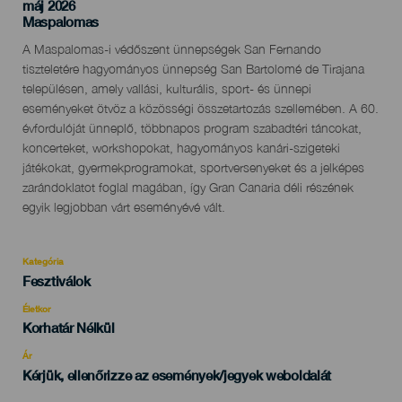
máj 2026
Localidad
Maspalomas
Descripción
A Maspalomas-i védőszent ünnepségek San Fernando
del
tiszteletére hagyományos ünnepség San Bartolomé de Tirajana
evento
településen, amely vallási, kulturális, sport- és ünnepi
eseményeket ötvöz a közösségi összetartozás szellemében. A 60.
évfordulóját ünneplő, többnapos program szabadtéri táncokat,
koncerteket, workshopokat, hagyományos kanári-szigeteki
játékokat, gyermekprogramokat, sportversenyeket és a jelképes
zarándoklatot foglal magában, így Gran Canaria déli részének
egyik legjobban várt eseményévé vált.
Kategória
Categoría
Fesztiválok
del
evento
Életkor
Edad
Korhatár Nélkül
Recomendada
Ár
Kérjük, ellenőrizze az események/jegyek weboldalát