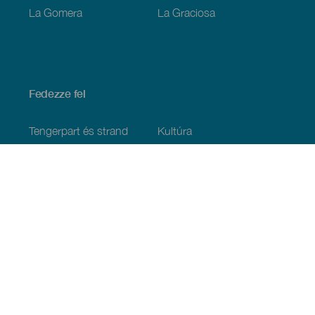
La Gomera
La Graciosa
Fedezze fel
Tengerpart és strand
Kultúra
Gasztronómia
Az összes cikk
Praktikus információk
Események
Időjárás
Megérkezés
Vendéglátás