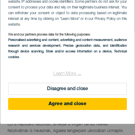
website, IP addresses and cookie identifiers. Some partners do not ask for your
consent to process your data and rely on their legitimate business interest. You
can withdraw your consent or object to data processing based on legitimate
GRAN CANARIA
interest at any time by clicking on “Learn More” or in our Privacy Policy on this
Fiestas de la Rama
website.
We and our partners process data for the following purposes:
Imagen
Personalised advertising and content, advertising and content measurement, audience
Listado
research and services development
, Precise geolocation data, and identification
through device scanning
, Store and/or access information on a device
, Technical
cookies
Learn More →
Disagree and close
Agree and close
September 2026
Localidad
Agaete
Descripción
Ezt a népszerű fesztivált, amelyet a Virgen de las Nieves
del
fesztiválnak is neveznek, Agaete tengerparti városában ünneplik