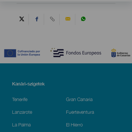
Contenido
Menú
Kanári-szigetek
Footer
Tenerife
Gran Canaria
Lanzarote
Fuerteventura
La Palma
El Hierro