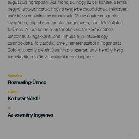
evento
augusztus hónapban. Azt mondják, hogy az ősi kanárik a tirmai
hegyről ágakat hoztak, hogy a tengerbe csapódjanak, miközben
esőt kérve énekeltek az isteneknek. Ma az ágak remegnek a
levegőben, míg el nem érnek a tengerpartra, ahol felajánlják a
szűznek. A túra során a zarándokok vidám körmenetben
táncolnak az ágakkal a zene ritmusára. A fesztivál egy
zarándoklattal folytatódik, amely remeteházából a Fogantatás
Boldogasszony plébániájára viszi a szentet, ahol néhány hétig
tartózkodik, mielőtt visszakerül remeteségébe.
Kategória
Categoría
Rozmaring-Ünnep
del
evento
Életkor
Edad
Korhatár Nélkül
Recomendada
Ár
Az esemény ingyenes