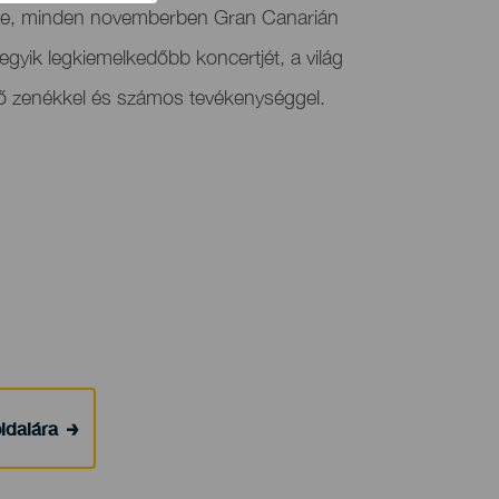
tre, minden novemberben Gran Canarián
egyik legkiemelkedőbb koncertjét, a világ
ző zenékkel és számos tevékenységgel.
ldalára