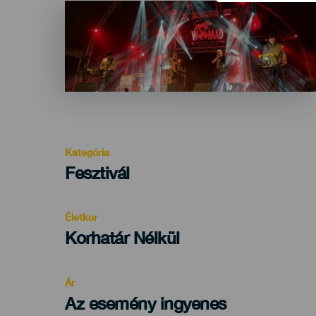
Imagen
Listado
Kategória
Categoría
Fesztivál
del
evento
Életkor
Edad
Korhatár Nélkül
Recomendada
Ár
Az esemény ingyenes