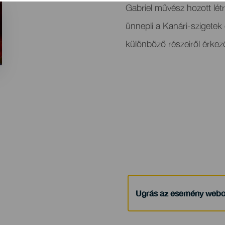
del
Gabriel művész hozott lé
evento
ünnepli a Kanári-szigetek 
különböző részeiről érke
Ugrás az esemény webo