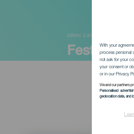
GRAN CANARIA
Festival
With your agreem
process personal d
not ask for your c
your consent or ob
or in our Privacy P
We and our partners pr
Personalised advertis
geolocation data, and i
Lear