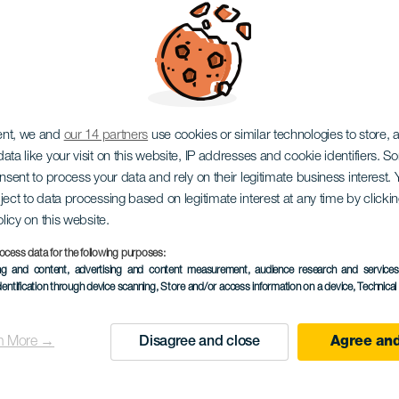
 WOMAD
ent, we and
our 14 partners
use cookies or similar technologies to store,
ata like your visit on this website, IP addresses and cookie identifiers. 
onsent to process your data and rely on their legitimate business interest
ject to data processing based on legitimate interest at any time by click
olicy on this website.
ocess data for the following purposes:
KORÁBBI ESEMÉNY
ing and content, advertising and content measurement, audience research and service
dentification through device scanning
, Store and/or access information on a device
, Technica
9 to 12 November
Localidad
Las Palmas de Gran C
n More →
Disagree and close
Agree and
Descripción
A híres Womad fesztivál (