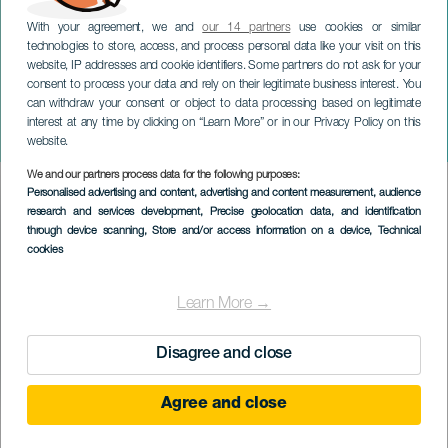
With your agreement, we and
our 14 partners
use cookies or similar
technologies to store, access, and process personal data like your visit on this
website, IP addresses and cookie identifiers. Some partners do not ask for your
consent to process your data and rely on their legitimate business interest. You
GRAN CANARIA
can withdraw your consent or object to data processing based on legitimate
Fékezd be a Gran Canaria-i
interest at any time by clicking on “Learn More” or in our Privacy Policy on this
versenyt
website.
We and our partners process data for the following purposes:
Imagen
Personalised advertising and content, advertising and content measurement, audience
Listado
research and services development
, Precise geolocation data, and identification
through device scanning
, Store and/or access information on a device
, Technical
cookies
Learn More →
Disagree and close
Agree and close
KORÁBBI ESEMÉNY