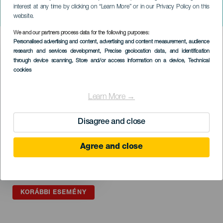
GRAN CANARIA
interest at any time by clicking on “Learn More” or in our Privacy Policy on this
Feid. Ferxxo Nitro Jam Tour
website.
We and our partners process data for the following purposes:
Imagen
Personalised advertising and content, advertising and content measurement, audience
Listado
research and services development
, Precise geolocation data, and identification
through device scanning
, Store and/or access information on a device
, Technical
cookies
Learn More →
Disagree and close
Agree and close
KORÁBBI ESEMÉNY