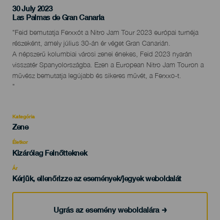
30 July 2023
Localidad
Las Palmas de Gran Canaria
Descripción
"Feid bemutatja Ferxxót a Nitro Jam Tour 2023 európai turnéja
del
részeként, amely július 30-án ér véget Gran Canarián.
evento
A népszerű kolumbiai városi zenei énekes, Feid 2023 nyarán
visszatér Spanyolországba. Ezen a European Nitro Jam Touron a
művész bemutatja legújabb és sikeres művét, a Ferxxo-t.
"
Kategória
Categoría
Zene
del
evento
Életkor
Edad
Kizárólag Felnőtteknek
Recomendada
Ár
Kérjük, ellenőrizze az események/jegyek weboldalát
Ugrás az esemény weboldalára