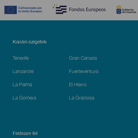
Menú
Kanári-szigetek
Footer
Tenerife
Gran Canaria
Lanzarote
Fuerteventura
La Palma
El Hierro
La Gomera
La Graciosa
Fedezze fel