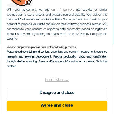
With your agreement, we and
our 14 partners
use cookies or similar
technologies to store, access, and process personal data like your visit on this
website, IP addresses and cookie identifiers. Some partners do not ask for your
consent to process your data and rely on their legitimate business interest. You
can withdraw your consent or object to data processing based on legitimate
GRAN CANARIA
interest at any time by clicking on “Learn More” or in our Privacy Policy on this
Fatimai Szűzanya érkezése
website.
We and our partners process data for the following purposes:
Imagen
Personalised advertising and content, advertising and content measurement, audience
Listado
research and services development
, Precise geolocation data, and identification
through device scanning
, Store and/or access information on a device
, Technical
cookies
Learn More →
Disagree and close
Agree and close
KORÁBBI ESEMÉNY