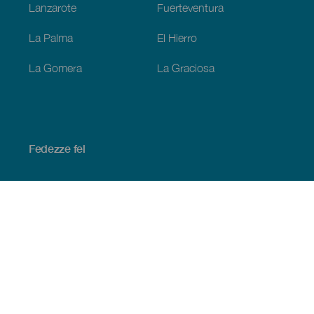
Lanzarote
Fuerteventura
La Palma
El Hierro
La Gomera
La Graciosa
Fedezze fel
Tengerpart és strand
Kultúra
Gasztronómia
Az összes cikk
Praktikus információk