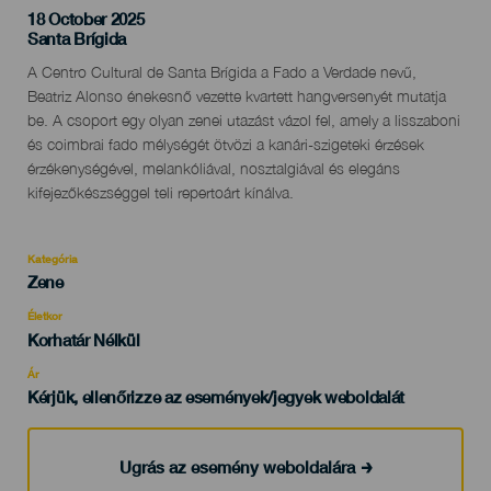
18 October 2025
Localidad
Santa Brígida
Descripción
A Centro Cultural de Santa Brígida a Fado a Verdade nevű,
del
Beatriz Alonso énekesnő vezette kvartett hangversenyét mutatja
evento
be. A csoport egy olyan zenei utazást vázol fel, amely a lisszaboni
és coimbrai fado mélységét ötvözi a kanári-szigeteki érzések
érzékenységével, melankóliával, nosztalgiával és elegáns
kifejezőkészséggel teli repertoárt kínálva.
Kategória
Categoría
Zene
del
evento
Életkor
Edad
Korhatár Nélkül
Recomendada
Ár
Kérjük, ellenőrizze az események/jegyek weboldalát
Ugrás az esemény weboldalára