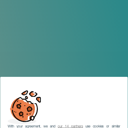
With your agreement, we and
our 14 partners
use cookies or similar