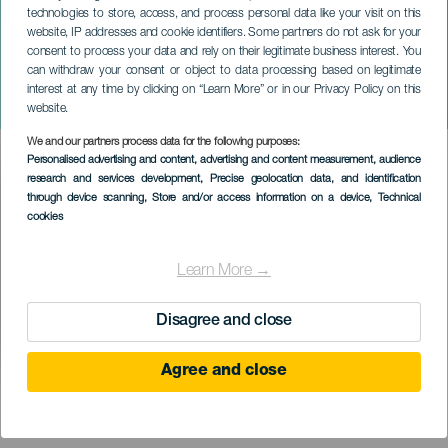
technologies to store, access, and process personal data like your visit on this
website, IP addresses and cookie identifiers. Some partners do not ask for your
consent to process your data and rely on their legitimate business interest. You
can withdraw your consent or object to data processing based on legitimate
GRAN CANARIA
interest at any time by clicking on “Learn More” or in our Privacy Policy on this
Fado A Verdade
website.
We and our partners process data for the following purposes:
Imagen
Personalised advertising and content, advertising and content measurement, audience
Listado
research and services development
, Precise geolocation data, and identification
through device scanning
, Store and/or access information on a device
, Technical
cookies
Learn More →
Disagree and close
Agree and close
KORÁBBI ESEMÉNY