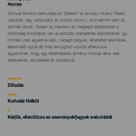
Localidad
Arucas
Descripción
Samuel Moreno bemutatja az "Etéreót" az arucas-i Nuevo Teatro
del
Viejoban, egy varázslatos és illúziós show-t, ahol semmi sem az,
evento
aminek látszik. Ebben az interaktív és meglepő előadásban a
közönség birtokában van az előadás menetének alakításának, így
minden ülés egyedivé válik. Lebegő tárgyak, lehetetlen eltűnések,
életre kelő rajzok és más lenyűgöző vizuális effektusok
egyesülnek, hogy egy felejthetetlen élményt hoznak létre, tele
rejtélyekkel, részvétellel és csodákkal.
Kategória
Categoría
Előadás
del
evento
Életkor
Edad
Korhatár Nélkül
Recomendada
Ár
Kérjük, ellenőrizze az események/jegyek weboldalát