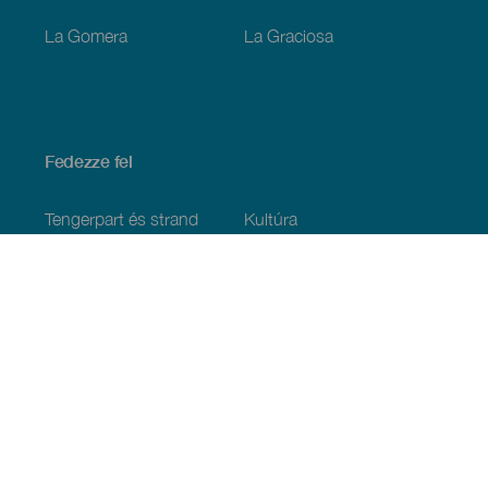
La Gomera
La Graciosa
Fedezze fel
Tengerpart és strand
Kultúra
Gasztronómia
Az összes cikk
Praktikus információk
Események
Időjárás