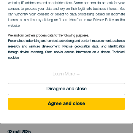
website, IP addresses and cookie identifiers. Some partners do not ask for your
consent to process your data and rely on their legitimate business interest. You
can withdraw your consent or object to data processing based on legitimate
GRAN CANARIA
interest at any time by clicking on “Learn More” or in our Privacy Policy on this
Etéreo
website.
We and our partners process data for the following purposes:
Imagen
Personalised advertising and content, advertising and content measurement, audience
Listado
research and services development
, Precise geolocation data, and identification
through device scanning
, Store and/or access information on a device
, Technical
cookies
Learn More →
Disagree and close
Agree and close
KORÁBBI ESEMÉNY
02 máj 2025