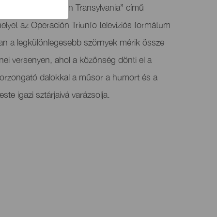
utatja az „Operation Transylvania” című
elyet az Operación Triunfo televíziós formátum
tban a legkülönlegesebb szörnyek mérik össze
ei versenyen, ahol a közönség dönti el a
borzongató dalokkal a műsor a humort és a
este igazi sztárjaivá varázsolja.