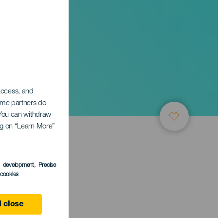
 access, and
Some partners do
. You can withdraw
ing on “Learn More”
s development
, Precise
l cookies
 close