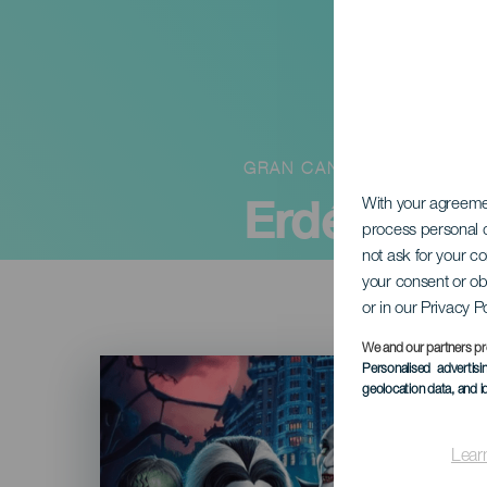
GRAN CANARIA
Erdélyi ha
With your agreem
process personal d
not ask for your c
your consent or ob
or in our Privacy P
We and our partners pr
Imagen
Personalised advertis
Listado
geolocation data, and i
Lear