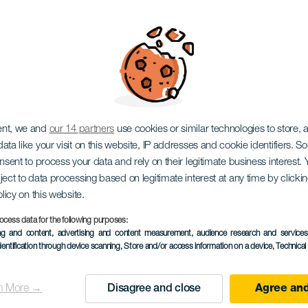
dművelet
ent, we and
our 14 partners
use cookies or similar technologies to store,
ata like your visit on this website, IP addresses and cookie identifiers. 
onsent to process your data and rely on their legitimate business interest
ject to data processing based on legitimate interest at any time by click
olicy on this website.
ocess data for the following purposes:
KORÁBBI ESEMÉNY
ing and content, advertising and content measurement, audience research and service
dentification through device scanning
, Store and/or access information on a device
, Technica
26 October 2025
Localidad
Teror
n More →
Disagree and close
Agree and