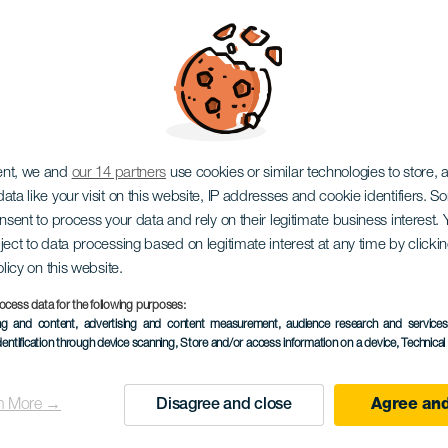
& Valle Narval koncert
ent, we and
our 14 partners
use cookies or similar technologies to store,
ata like your visit on this website, IP addresses and cookie identifiers. 
onsent to process your data and rely on their legitimate business interest
ject to data processing based on legitimate interest at any time by click
olicy on this website.
ocess data for the following purposes:
ing and content, advertising and content measurement, audience research and service
KORÁBBI ESEMÉNY
dentification through device scanning
, Store and/or access information on a device
, Technica
16 máj 2026
Localidad
Las Palmas de Gran C
n More →
Disagree and close
Agree and