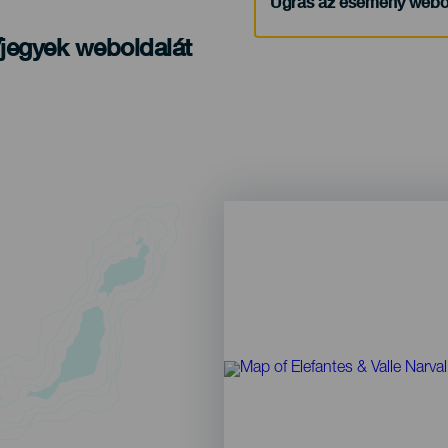
Ugrás az esemény webo
/jegyek weboldalát