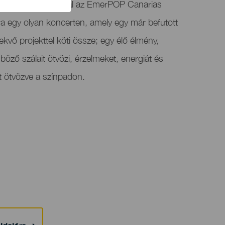
antes és Valle Narval az EmerPOP Canarias
a egy olyan koncerten, amely egy már befutott
rekvő projekttel köti össze; egy élő élmény,
öző szálait ötvözi, érzelmeket, energiát és
at ötvözve a színpadon.