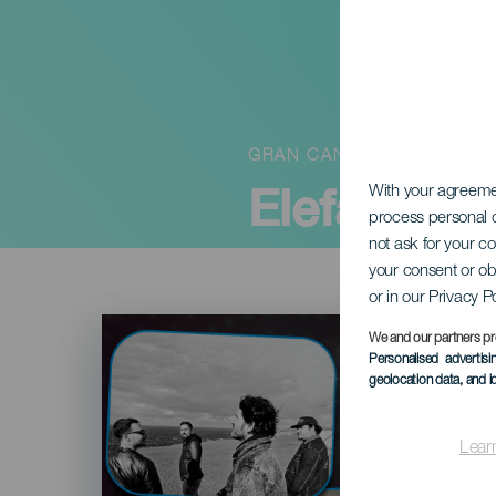
GRAN CANARIA
Elefantes 
With your agreem
process personal d
not ask for your c
your consent or ob
or in our Privacy P
Imagen
Listado
We and our partners pr
Personalised advertis
geolocation data, and i
Lear