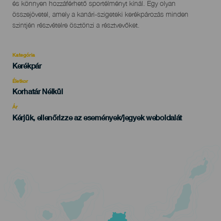
és könnyen hozzáférhető sportélményt kínál. Egy olyan
összejövetel, amely a kanári-szigeteki kerékpározás minden
szintjén részvételre ösztönzi a résztvevőket.
Kategória
Categoría
Kerékpár
del
evento
Életkor
Edad
Korhatár Nélkül
Recomendada
Ár
Kérjük, ellenőrizze az események/jegyek weboldalát