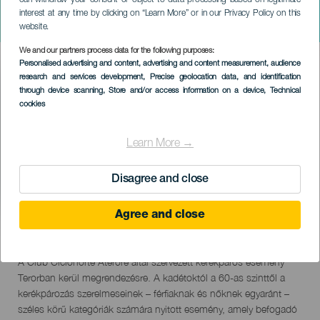
can withdraw your consent or object to data processing based on legitimate
El Pino Szolidaritás
interest at any time by clicking on “Learn More” or in our Privacy Policy on this
Kerékpártúra
website.
We and our partners process data for the following purposes:
Imagen
Personalised advertising and content, advertising and content measurement, audience
Listado
research and services development
, Precise geolocation data, and identification
through device scanning
, Store and/or access information on a device
, Technical
cookies
Learn More →
Disagree and close
Agree and close
September 2026
Localidad
Teror
Descripción
A Club Ciclonorte Aterore által szervezett kerékpáros esemény
del
Terorban kerül megrendezésre. A kadétoktól a 60-as szinttől a
evento
kerékpározás szerelmeseinek – férfiaknak és nőknek egyaránt –
széles körű kategóriák számára nyitott esemény, amely befogadó