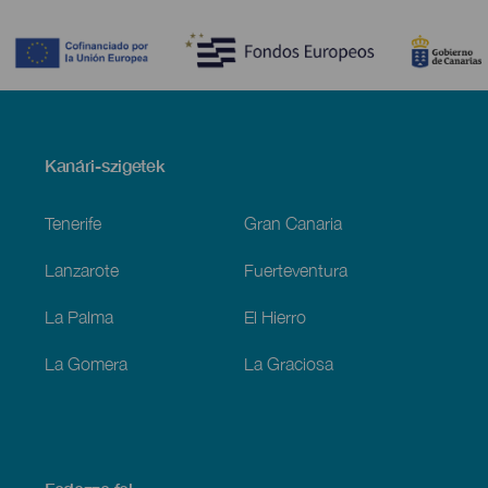
Contenido
Menú
Kanári-szigetek
Footer
Tenerife
Gran Canaria
Lanzarote
Fuerteventura
La Palma
El Hierro
La Gomera
La Graciosa