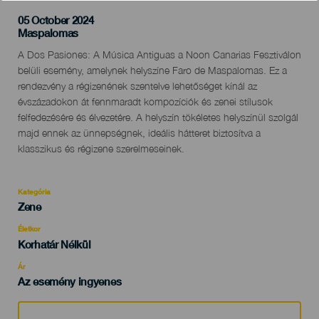
05 October 2024
Localidad
Maspalomas
Descripción
A Dos Pasiones: A Música Antiguas a Noon Canarias Fesztiválon
del
belüli esemény, amelynek helyszíne Faro de Maspalomas. Ez a
evento
rendezvény a régizenének szentelve lehetőséget kínál az
évszázadokon át fennmaradt kompozíciók és zenei stílusok
felfedezésére és élvezetére. A helyszín tökéletes helyszínül szolgál
majd ennek az ünnepségnek, ideális hátteret biztosítva a
klasszikus és régizene szerelmeseinek.
Kategória
Categoría
Zene
del
evento
Életkor
Edad
Korhatár Nélkül
Recomendada
Ár
Az esemény ingyenes