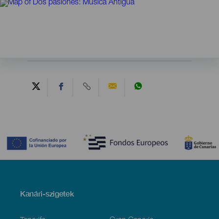
Contenido
Menú
Kanári-szigetek
Footer