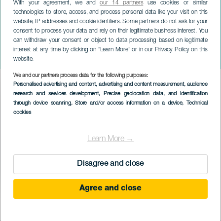
With your agreement, we and
our 14 partners
use cookies or similar
technologies to store, access, and process personal data like your visit on this
website, IP addresses and cookie identifiers. Some partners do not ask for your
consent to process your data and rely on their legitimate business interest. You
GRAN CANARIA
can withdraw your consent or object to data processing based on legitimate
Dos pasiones: Música
interest at any time by clicking on “Learn More” or in our Privacy Policy on this
Antigua
website.
We and our partners process data for the following purposes:
Imagen
Personalised advertising and content, advertising and content measurement, audience
Listado
research and services development
, Precise geolocation data, and identification
through device scanning
, Store and/or access information on a device
, Technical
cookies
Learn More →
Disagree and close
Agree and close
KORÁBBI ESEMÉNY