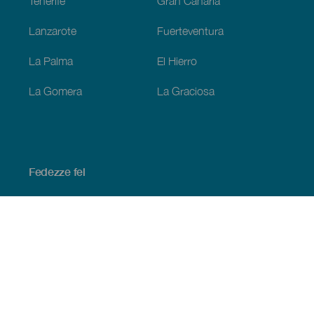
Tenerife
Gran Canaria
Lanzarote
Fuerteventura
La Palma
El Hierro
La Gomera
La Graciosa
Fedezze fel
Tengerpart és strand
Kultúra
Gasztronómia
Az összes cikk