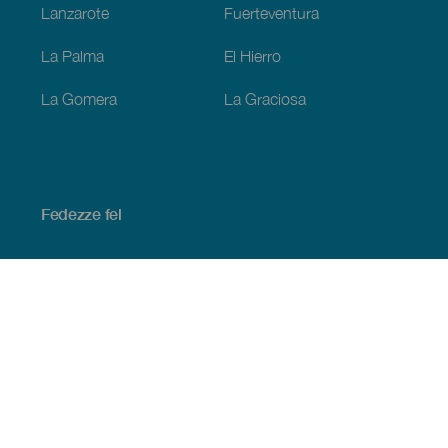
Lanzarote
Fuerteventura
La Palma
El Hierro
La Gomera
La Graciosa
Fedezze fel
Tengerpart és strand
Kultúra
Gasztronómia
Az összes cikk
Praktikus információk