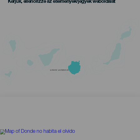
Kérjük, ellenőrizze az események/jegyek weboldalát
GRAN CANARIA