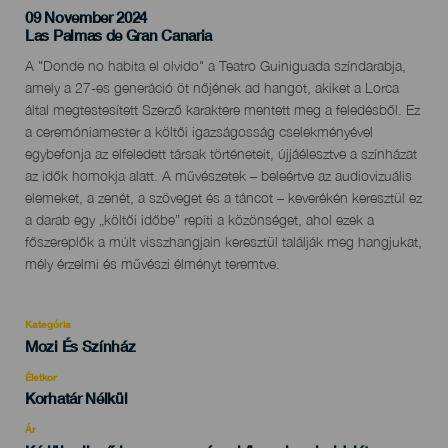
09 November 2024
Localidad
Las Palmas de Gran Canaria
Descripción
A "Donde no habita el olvido" a Teatro Guiniguada színdarabja,
del
amely a 27-es generáció öt nőjének ad hangot, akiket a Lorca
evento
által megtestesített Szerző karaktere mentett meg a feledésből. Ez
a ceremóniamester a költői igazságosság cselekményével
egybefonja az elfeledett társak történeteit, újjáélesztve a színházat
az idők homokja alatt. A művészetek – beleértve az audiovizuális
elemeket, a zenét, a szöveget és a táncot – keverékén keresztül ez
a darab egy „költői időbe” repíti a közönséget, ahol ezek a
főszereplők a múlt visszhangjain keresztül találják meg hangjukat,
mély érzelmi és művészi élményt teremtve.
Kategória
Categoría
Mozi És Színház
del
evento
Életkor
Edad
Korhatár Nélkül
Recomendada
Ár