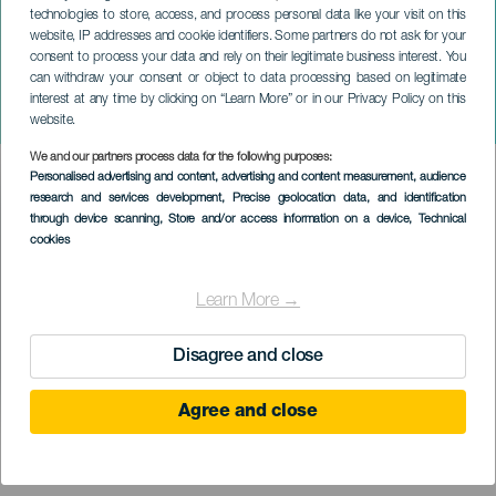
technologies to store, access, and process personal data like your visit on this
website, IP addresses and cookie identifiers. Some partners do not ask for your
consent to process your data and rely on their legitimate business interest. You
can withdraw your consent or object to data processing based on legitimate
GRAN CANARIA
interest at any time by clicking on “Learn More” or in our Privacy Policy on this
Donde no habita el olvido
website.
We and our partners process data for the following purposes:
Imagen
Personalised advertising and content, advertising and content measurement, audience
Listado
research and services development
, Precise geolocation data, and identification
through device scanning
, Store and/or access information on a device
, Technical
cookies
Learn More →
Disagree and close
Agree and close
KORÁBBI ESEMÉNY