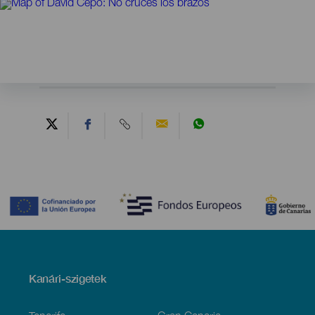
Contenido
Menú
Kanári-szigetek
Footer