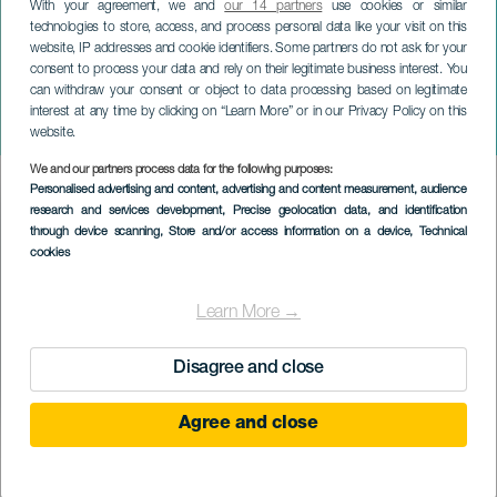
With your agreement, we and
our 14 partners
use cookies or similar
technologies to store, access, and process personal data like your visit on this
website, IP addresses and cookie identifiers. Some partners do not ask for your
consent to process your data and rely on their legitimate business interest. You
GRAN CANARIA
can withdraw your consent or object to data processing based on legitimate
David Cepo: No cruces los
interest at any time by clicking on “Learn More” or in our Privacy Policy on this
brazos
website.
We and our partners process data for the following purposes:
Imagen
Personalised advertising and content, advertising and content measurement, audience
Listado
research and services development
, Precise geolocation data, and identification
through device scanning
, Store and/or access information on a device
, Technical
cookies
Learn More →
Disagree and close
Agree and close
KORÁBBI ESEMÉNY