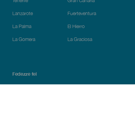
Tenerife
Gran Canaria
Lanzarote
Fuerteventura
La Palma
El Hierro
La Gomera
La Graciosa
Fedezze fel
Tengerpart és strand
Kultúra
Gasztronómia
Az összes cikk