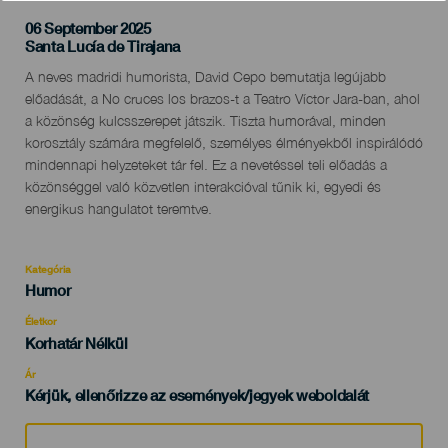
06 September 2025
Localidad
Santa Lucía de Tirajana
Descripción
A neves madridi humorista, David Cepo bemutatja legújabb
del
előadását, a No cruces los brazos-t a Teatro Víctor Jara-ban, ahol
evento
a közönség kulcsszerepet játszik. Tiszta humorával, minden
korosztály számára megfelelő, személyes élményekből inspirálódó
mindennapi helyzeteket tár fel. Ez a nevetéssel teli előadás a
közönséggel való közvetlen interakcióval tűnik ki, egyedi és
energikus hangulatot teremtve.
Kategória
Categoría
Humor
del
evento
Életkor
Edad
Korhatár Nélkül
Recomendada
Ár
Kérjük, ellenőrizze az események/jegyek weboldalát