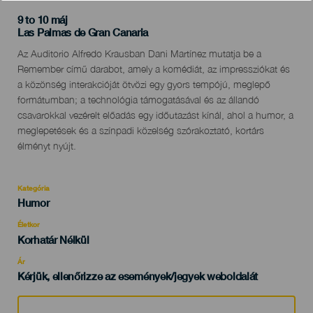
9 to 10 máj
Localidad
Las Palmas de Gran Canaria
Descripción
Az Auditorio Alfredo Krausban Dani Martínez mutatja be a
del
Remember című darabot, amely a komédiát, az impressziókat és
evento
a közönség interakcióját ötvözi egy gyors tempójú, meglepő
formátumban; a technológia támogatásával és az állandó
csavarokkal vezérelt előadás egy időutazást kínál, ahol a humor, a
meglepetések és a színpadi közelség szórakoztató, kortárs
élményt nyújt.
Kategória
Categoría
Humor
del
evento
Életkor
Edad
Korhatár Nélkül
Recomendada
Ár
Kérjük, ellenőrizze az események/jegyek weboldalát