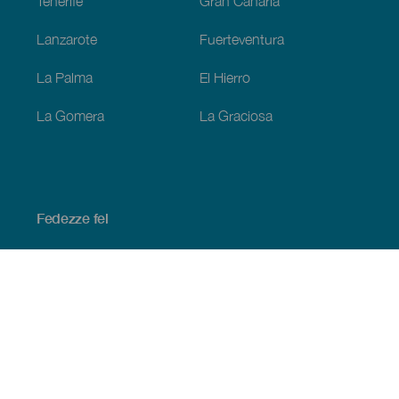
Tenerife
Gran Canaria
Lanzarote
Fuerteventura
La Palma
El Hierro
La Gomera
La Graciosa
Fedezze fel
Tengerpart és strand
Kultúra
Gasztronómia
Az összes cikk