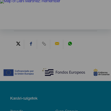
Contenido
Menú
Kanári-szigetek
Footer