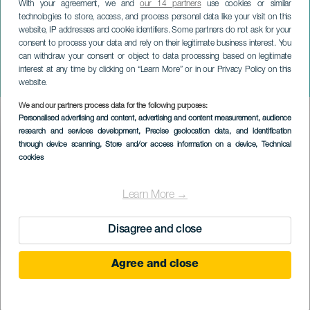
With your agreement, we and
our 14 partners
use cookies or similar
technologies to store, access, and process personal data like your visit on this
website, IP addresses and cookie identifiers. Some partners do not ask for your
consent to process your data and rely on their legitimate business interest. You
can withdraw your consent or object to data processing based on legitimate
GRAN CANARIA
interest at any time by clicking on “Learn More” or in our Privacy Policy on this
Dani Martínez: Remember
website.
We and our partners process data for the following purposes:
Imagen
Personalised advertising and content, advertising and content measurement, audience
Listado
research and services development
, Precise geolocation data, and identification
through device scanning
, Store and/or access information on a device
, Technical
cookies
Learn More →
Disagree and close
Agree and close
KORÁBBI ESEMÉNY