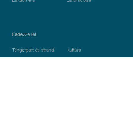
Fedezze fel
Tengerpart és strand
Kultúra
Gasztronómia
Az összes cikk
Praktikus információk
Események
Időjárás
Megérkezés
Vendéglátás