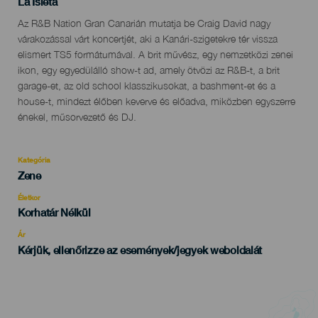
Localidad
La Isleta
Descripción
Az R&B Nation Gran Canarián mutatja be Craig David nagy
del
várakozással várt koncertjét, aki a Kanári-szigetekre tér vissza
evento
elismert TS5 formátumával. A brit művész, egy nemzetközi zenei
ikon, egy egyedülálló show-t ad, amely ötvözi az R&B-t, a brit
garage-et, az old school klasszikusokat, a bashment-et és a
house-t, mindezt élőben keverve és előadva, miközben egyszerre
énekel, műsorvezető és DJ.
Kategória
Categoría
Zene
del
evento
Életkor
Edad
Korhatár Nélkül
Recomendada
Ár
Kérjük, ellenőrizze az események/jegyek weboldalát