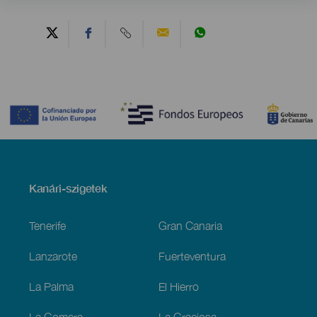
Contenido
Menú
Kanári-szigetek
Footer
Tenerife
Gran Canaria
Lanzarote
Fuerteventura
La Palma
El Hierro
La Gomera
La Graciosa