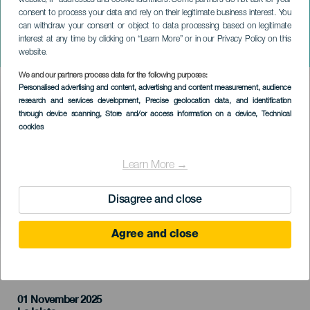
website, IP addresses and cookie identifiers. Some partners do not ask for your
consent to process your data and rely on their legitimate business interest. You
can withdraw your consent or object to data processing based on legitimate
GRAN CANARIA
interest at any time by clicking on “Learn More” or in our Privacy Policy on this
Craig David koncerten
website.
We and our partners process data for the following purposes:
Imagen
Personalised advertising and content, advertising and content measurement, audience
Listado
research and services development
, Precise geolocation data, and identification
through device scanning
, Store and/or access information on a device
, Technical
cookies
Learn More →
Disagree and close
Agree and close
KORÁBBI ESEMÉNY
01 November 2025