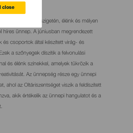
 close
an, Gran Canaria szigetén, élénk és mélyen
 híres ünnep. A júniusban megrendezett
k és csoportok által készített virág- és
Ezek a szőnyegek díszítik a felvonulási
nnal és élénk színekkel, amelyek tükrözik a
eativitását. Az ünnepség része egy ünnepi
 ahol az Oltáriszentséget viszik a feldíszített
zva, akik értékelik az ünnepi hangulatot és a
.