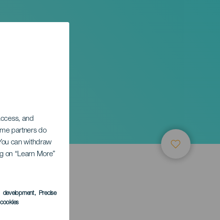
 access, and
Some partners do
. You can withdraw
ing on “Learn More”
s development
, Precise
l cookies