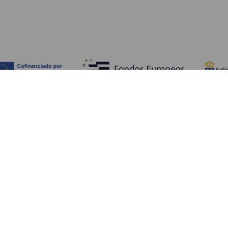
Fedezze fel
Pr
Tengerpart és strand
Kultúra
E
Gasztronómia
Az összes cikk
Me
Sz