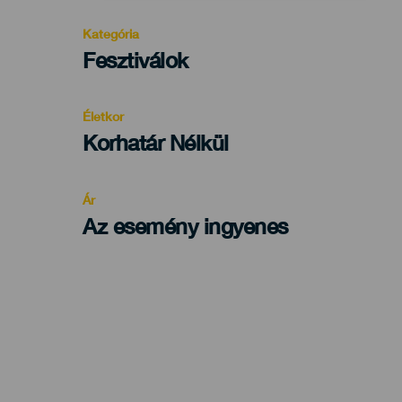
Kategória
Categoría
Fesztiválok
del
evento
Életkor
Edad
Korhatár Nélkül
Recomendada
Ár
Az esemény ingyenes