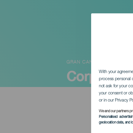
GRAN CANARIA
Corpus Chr
With your agreem
process personal d
not ask for your c
your consent or ob
or in our Privacy P
We and our partners pr
Personalised advertis
geolocation data, and i