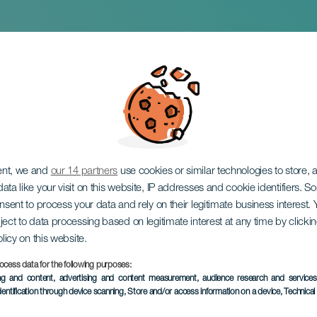
isti
ent, we and
our 14 partners
use cookies or similar technologies to store,
ata like your visit on this website, IP addresses and cookie identifiers. 
onsent to process your data and rely on their legitimate business interest
ject to data processing based on legitimate interest at any time by click
olicy on this website.
ocess data for the following purposes:
KORÁBBI ESEMÉNY
ing and content, advertising and content measurement, audience research and service
dentification through device scanning
, Store and/or access information on a device
, Technica
04 June 2026