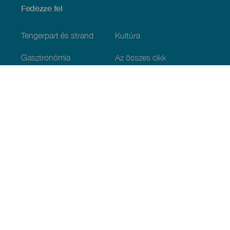
Fedezze fel
Tengerpart és strand
Kultúra
Gasztronómia
Az összes cikk
Praktikus információk
Események
Időjárás
Megérkezés
Vendéglátás
Szállás
A szigetcsoport
Szolgáltatások