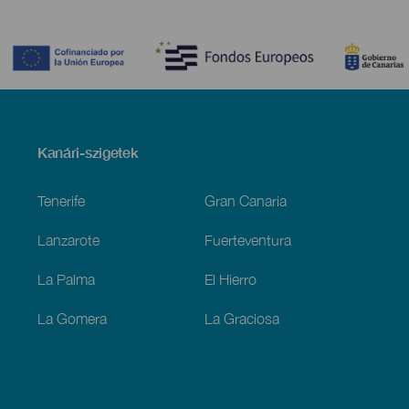
Contenido
Menú
Kanári-szigetek
Footer
Tenerife
Gran Canaria
Lanzarote
Fuerteventura
La Palma
El Hierro
La Gomera
La Graciosa