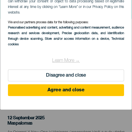
can withdraw your consent or object to data processing based on legitimate
Closing Summer - Oriental X
interest at any time by clicking on “Learn More” or in our Privacy Policy on this
New One
website.
We and our partners process data for the following purposes:
Imagen
Personalised advertising and content, advertising and content measurement, audience
Listado
research and services development
, Precise geolocation data, and identification
through device scanning
, Store and/or access information on a device
, Technical
cookies
Learn More →
Disagree and close
Agree and close
KORÁBBI ESEMÉNY
12 September 2025
Localidad
Maspalomas
Descripción