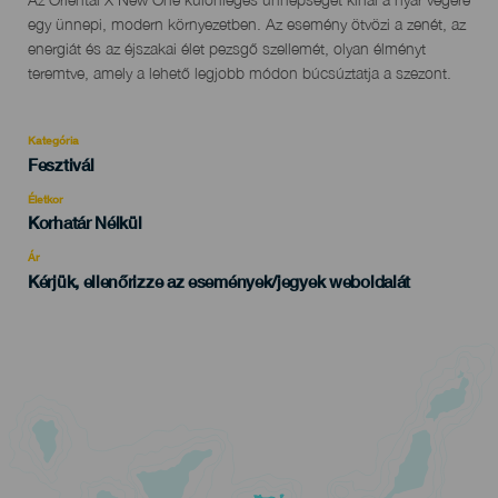
Az Oriental X New One különleges ünnepséget kínál a nyár végére
del
egy ünnepi, modern környezetben. Az esemény ötvözi a zenét, az
evento
energiát és az éjszakai élet pezsgő szellemét, olyan élményt
teremtve, amely a lehető legjobb módon búcsúztatja a szezont.
Kategória
Categoría
Fesztivál
del
evento
Életkor
Edad
Korhatár Nélkül
Recomendada
Ár
Kérjük, ellenőrizze az események/jegyek weboldalát