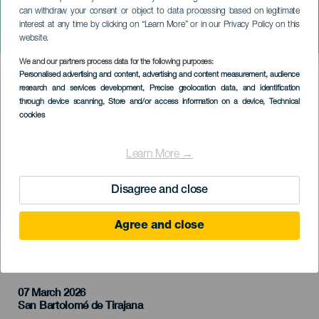
can withdraw your consent or object to data processing based on legitimate
GRAN CANARIA
interest at any time by clicking on “Learn More” or in our Privacy Policy on this
Carnavales by Baifa
website.
We and our partners process data for the following purposes:
Imagen
Personalised advertising and content, advertising and content measurement, audience
Listado
research and services development
, Precise geolocation data, and identification
through device scanning
, Store and/or access information on a device
, Technical
cookies
Learn More →
Disagree and close
Agree and close
KORÁBBI ESEMÉNY
07 March 2026
Localidad
San Bartolomé de Tirajana