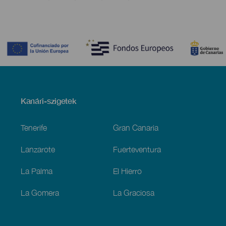
Contenido
Menú
Kanári-szigetek
Footer
Tenerife
Gran Canaria
Lanzarote
Fuerteventura
La Palma
El Hierro
La Gomera
La Graciosa