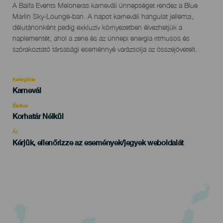
Descripción
A Baifa Events Meloneras karneváli ünnepséget rendez a Blue
del
Marlin Sky-Lounge-ban. A napot karneváli hangulat jellemzi,
evento
délutánonként pedig exkluzív környezetben élvezhetjük a
naplementét, ahol a zene és az ünnepi energia ritmusos és
szórakoztató társasági eseménnyé varázsolja az összejövetelt.
Kategória
Categoría
Karnevál
del
evento
Életkor
Edad
Korhatár Nélkül
Recomendada
Ár
Kérjük, ellenőrizze az események/jegyek weboldalát