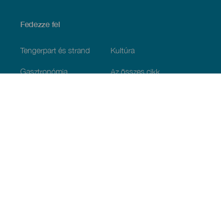
Fedezze fel
Tengerpart és strand
Kultúra
Gasztronómia
Az összes cikk
Praktikus információk
Események
Időjárás
Megérkezés
Vendéglátás
Szállás
A szigetcsoport
Szolgáltatások