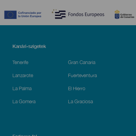
Contenido
Menú
Kanári-szigetek
Footer
Tenerife
Gran Canaria
Lanzarote
Fuerteventura
La Palma
El Hierro
La Gomera
La Graciosa