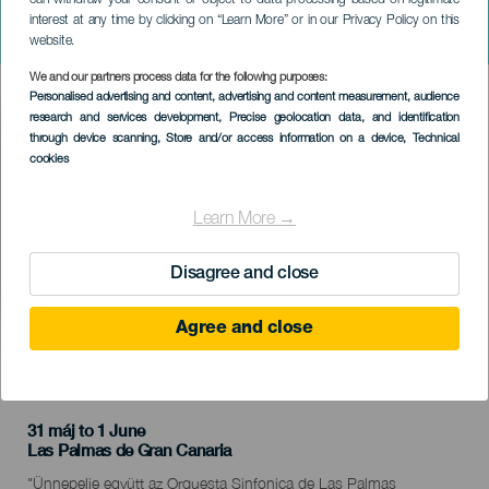
can withdraw your consent or object to data processing based on legitimate
GRAN CANARIA
interest at any time by clicking on “Learn More” or in our Privacy Policy on this
Carmina Burana
website.
We and our partners process data for the following purposes:
Imagen
Personalised advertising and content, advertising and content measurement, audience
Listado
research and services development
, Precise geolocation data, and identification
through device scanning
, Store and/or access information on a device
, Technical
cookies
Learn More →
Disagree and close
Agree and close
KORÁBBI ESEMÉNY
31 máj to 1 June
Localidad
Las Palmas de Gran Canaria
Descripción
"Ünnepelje együtt az Orquesta Sinfonica de Las Palmas