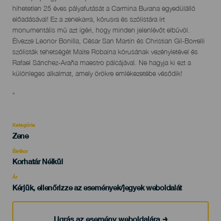
del
hihetetlen 25 éves pályafutását a Carmina Burana egyedülálló
evento
előadásával! Ez a zenekarra, kórusra és szólistára írt
monumentális mű azt ígéri, hogy minden jelenlévőt elbűvöl.
Élvezze Leonor Bonilla, César San Martín és Christian Gil-Borrelli
szólisták tehetségét Maite Robaina kórusának vezényletével és
Rafael Sánchez-Araña maestro pálcájával. Ne hagyja ki ezt a
különleges alkalmat, amely örökre emlékezetébe vésődik!
"
Kategória
Categoría
Zene
del
evento
Életkor
Edad
Korhatár Nélkül
Recomendada
Ár
Kérjük, ellenőrizze az események/jegyek weboldalát
Ugrás az esemény weboldalára