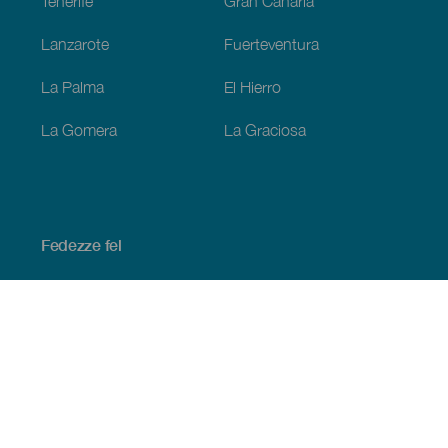
Tenerife
Gran Canaria
Lanzarote
Fuerteventura
La Palma
El Hierro
La Gomera
La Graciosa
Fedezze fel
Tengerpart és strand
Kultúra
Gasztronómia
Az összes cikk