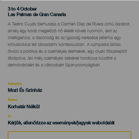
3 to 4 October
Localidad
Las Palmas de Gran Canaria
Descripción
A Teatro Cuyás bemutatja a Carmen Díez de Rivera című darabot,
del
amely egy korát megelőző nő életét követi nyomon, akit az
evento
intelligencia, a dacosság és az igazság keresése jellemzi egy
kihívásokkal teli társadalmi kontextusban. A színpadra állítás
ötvözi a politikai és a személyes elemeket, egy olyan főszereplőt
ábrázolva, aki mély személyes sebeket hordozva küzdött a
demokráciáért és a változásért Spanyolországban.
Kategória
Categoría
Mozi És Színház
del
evento
Életkor
Edad
Korhatár Nélkül
Recomendada
Ár
Kérjük, ellenőrizze az események/jegyek weboldalát