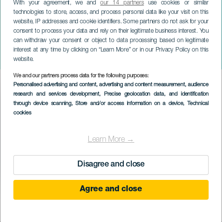
With your agreement, we and
our 14 partners
use cookies or similar
technologies to store, access, and process personal data like your visit on this
website, IP addresses and cookie identifiers. Some partners do not ask for your
consent to process your data and rely on their legitimate business interest. You
can withdraw your consent or object to data processing based on legitimate
GRAN CANARIA
interest at any time by clicking on “Learn More” or in our Privacy Policy on this
Carmen, nada de nadie
website.
We and our partners process data for the following purposes:
Imagen
Personalised advertising and content, advertising and content measurement, audience
Listado
research and services development
, Precise geolocation data, and identification
through device scanning
, Store and/or access information on a device
, Technical
cookies
Learn More →
Disagree and close
Agree and close
KORÁBBI ESEMÉNY