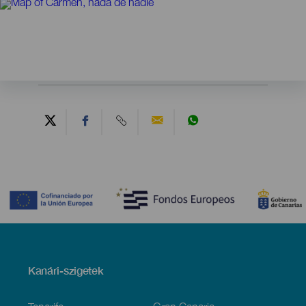
Contenido
Menú
Kanári-szigetek
Footer