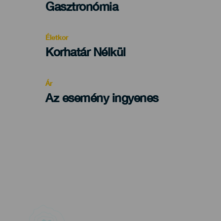
Categoría
Gasztronómia
del
evento
Életkor
Edad
Korhatár Nélkül
Recomendada
Ár
Az esemény ingyenes