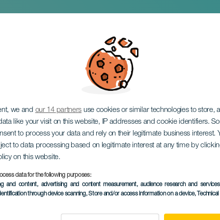
as éjszaka
ent, we and
our 14 partners
use cookies or similar technologies to store,
ata like your visit on this website, IP addresses and cookie identifiers. 
onsent to process your data and rely on their legitimate business interest
ject to data processing based on legitimate interest at any time by click
olicy on this website.
ocess data for the following purposes:
KORÁBBI ESEMÉNY
ing and content, advertising and content measurement, audience research and service
dentification through device scanning
, Store and/or access information on a device
, Technica
14 February 2025
Localidad
Puerto de Mogán