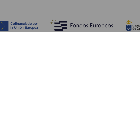
Fedezze fel
Pr
Tengerpart és strand
Kultúra
E
Gasztronómia
Az összes cikk
Me
Sz
Sz