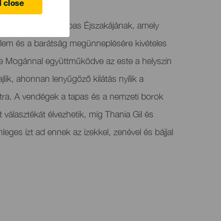
 close
thont a Bor és Tapas Éjszakájának, amely
elem és a barátság megünneplésére kivételes
e Mogánnal együttműködve az este a helyszín
jlik, ahonnan lenyűgöző kilátás nyílik a
tra. A vendégek a tapas és a nemzeti borok
választékát élvezhetik, míg Thania Gil és
leges ízt ad ennek az ízekkel, zenével és bájjal