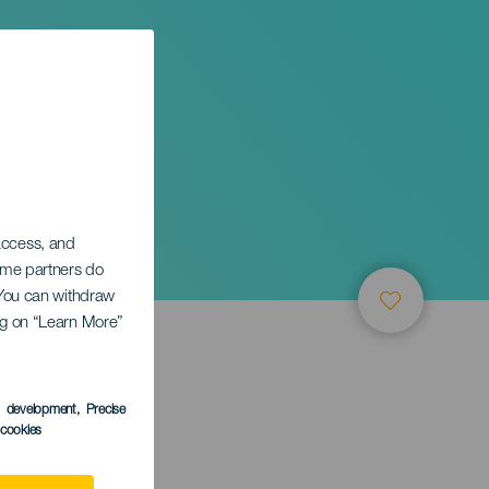
 access, and
Some partners do
. You can withdraw
ing on “Learn More”
s development
, Precise
l cookies