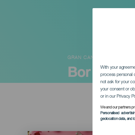
GRAN CANARIA
Bor és tap
With your agreem
process personal d
not ask for your c
your consent or ob
or in our Privacy P
We and our partners pr
Personalised advertis
geolocation data, and i
Imagen