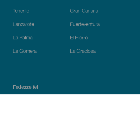
Tenerife
Gran Canaria
Lanzarote
Fuerteventura
La Palma
El Hierro
La Gomera
La Graciosa
Fedezze fel
Tengerpart és strand
Kultúra
Gasztronómia
Az összes cikk