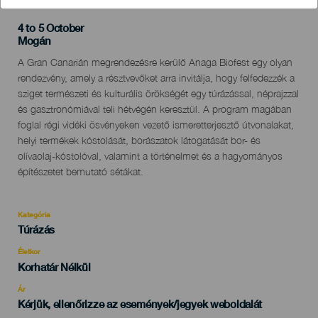
4 to 5 October
Localidad
Mogán
Descripción
A Gran Canarián megrendezésre kerülő Anaga Biofest egy olyan
del
rendezvény, amely a résztvevőket arra invitálja, hogy felfedezzék a
evento
sziget természeti és kulturális örökségét egy túrázással, néprajzzal
és gasztronómiával teli hétvégén keresztül. A program magában
foglal régi vidéki ösvényeken vezető ismeretterjesztő útvonalakat,
helyi termékek kóstolását, borászatok látogatását bor- és
olívaolaj-kóstolóval, valamint a történelmet és a hagyományos
építészetet bemutató sétákat.
Kategória
Categoría
Túrázás
del
evento
Életkor
Edad
Korhatár Nélkül
Recomendada
Ár
Kérjük, ellenőrizze az események/jegyek weboldalát