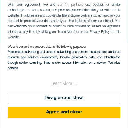
With your agreement, we and
our 14 partners
use cookies or similar
technologies to store, access, and process personal data like your visit on this
website, IP addresses and cookie identifiers. Some partners do not ask for your
consent to process your data and rely on their legitimate business interest. You
can withdraw your consent or object to data processing based on legitimate
GRAN CANARIA
interest at any time by clicking on “Learn More” or in our Privacy Policy on this
Biofest en Gran Canaria
website.
We and our partners process data for the following purposes:
Imagen
Personalised advertising and content, advertising and content measurement, audience
Listado
research and services development
, Precise geolocation data, and identification
through device scanning
, Store and/or access information on a device
, Technical
cookies
Learn More →
Disagree and close
Agree and close
KORÁBBI ESEMÉNY