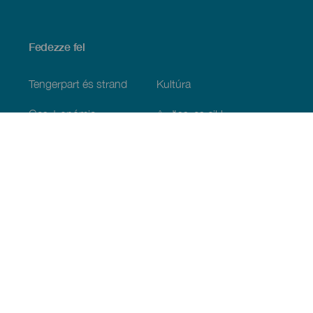
Fedezze fel
Tengerpart és strand
Kultúra
Gasztronómia
Az összes cikk
Praktikus információk
Események
Időjárás
Megérkezés
Vendéglátás
Szállás
A szigetcsoport