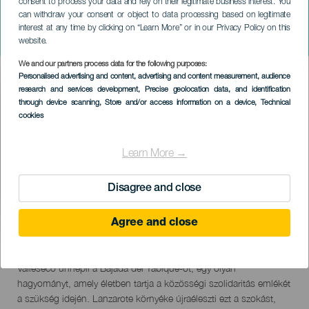
consent to process your data and rely on their legitimate business interest. You
can withdraw your consent or object to data processing based on legitimate
GRAN CANARIA
interest at any time by clicking on “Learn More” or in our Privacy Policy on this
Bajada del Tabique
website.
We and our partners process data for the following purposes:
Imagen
Personalised advertising and content, advertising and content measurement, audience
Listado
research and services development
, Precise geolocation data, and identification
through device scanning
, Store and/or access information on a device
, Technical
cookies
Learn More →
Disagree and close
Agree and close
22 August 2026
Localidad
Barrio de Lanzarote
Descripción
Valleseco ünnepli a Bajada del Tabique-ot, egy olyan
del
hagyományt, amely életben tartja a közösségi szolidaritás emlékét
evento
a szükség idején. Lanzarote környéke újraéleszti ezt a szokást,