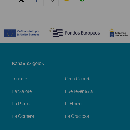
Contenido
Menú
Kanári-szigetek
Footer
Tenerife
Gran Canaria
Lanzarote
Fuerteventura
La Palma
El Hierro
La Gomera
La Graciosa