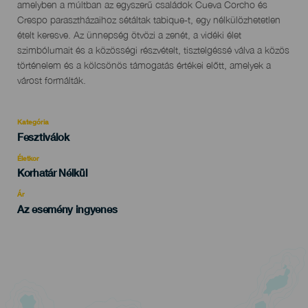
amelyben a múltban az egyszerű családok Cueva Corcho és
Crespo parasztházaihoz sétáltak tabique-t, egy nélkülözhetetlen
ételt keresve. Az ünnepség ötvözi a zenét, a vidéki élet
szimbólumait és a közösségi részvételt, tisztelgéssé válva a közös
történelem és a kölcsönös támogatás értékei előtt, amelyek a
várost formálták.
Kategória
Categoría
Fesztiválok
del
evento
Életkor
Edad
Korhatár Nélkül
Recomendada
Ár
Az esemény ingyenes